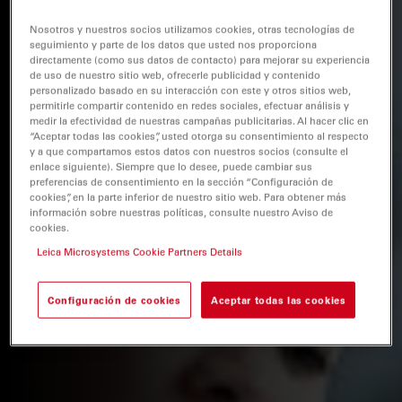
Nosotros y nuestros socios utilizamos cookies, otras tecnologías de
seguimiento y parte de los datos que usted nos proporciona
directamente (como sus datos de contacto) para mejorar su experiencia
de uso de nuestro sitio web, ofrecerle publicidad y contenido
personalizado basado en su interacción con este y otros sitios web,
permitirle compartir contenido en redes sociales, efectuar análisis y
medir la efectividad de nuestras campañas publicitarias. Al hacer clic en
“Aceptar todas las cookies”, usted otorga su consentimiento al respecto
y a que compartamos estos datos con nuestros socios (consulte el
enlace siguiente). Siempre que lo desee, puede cambiar sus
preferencias de consentimiento en la sección “Configuración de
cookies”, en la parte inferior de nuestro sitio web. Para obtener más
información sobre nuestras políticas, consulte nuestro Aviso de
cookies.
Leica Microsystems Cookie Partners Details
Configuración de cookies
Aceptar todas las cookies