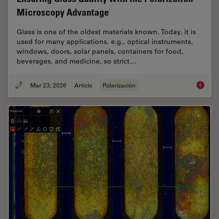
Microscopy Advantage
Glass is one of the oldest materials known. Today, it is
used for many applications, e.g., optical instruments,
windows, doors, solar panels, containers for food,
beverages, and medicine, so strict…
Mar 23, 2026
Article
Polarización
Ensurin