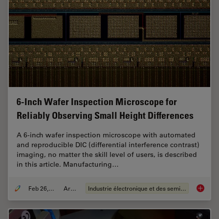
6-Inch Wafer Inspection Microscope for
Reliably Observing Small Height Differences
A 6-inch wafer inspection microscope with automated
and reproducible DIC (differential interference contrast)
imaging, no matter the skill level of users, is described
in this article. Manufacturing…
Feb 26, 2026
Article
Industrie électronique et des semi-conducteurs
6-Inch 