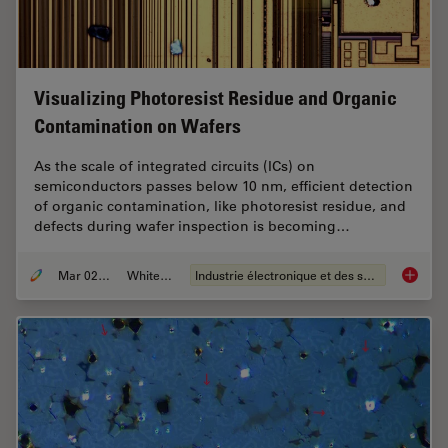
Visualizing Photoresist Residue and Organic
Contamination on Wafers
As the scale of integrated circuits (ICs) on
semiconductors passes below 10 nm, efficient detection
of organic contamination, like photoresist residue, and
defects during wafer inspection is becoming…
Mar 02, 2026
Whitepaper
Industrie électronique et des semi-conducteurs
Visuali