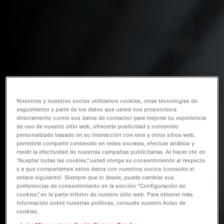
Nosotros y nuestros socios utilizamos cookies, otras tecnologías de
seguimiento y parte de los datos que usted nos proporciona
directamente (como sus datos de contacto) para mejorar su experiencia
de uso de nuestro sitio web, ofrecerle publicidad y contenido
personalizado basado en su interacción con este y otros sitios web,
permitirle compartir contenido en redes sociales, efectuar análisis y
medir la efectividad de nuestras campañas publicitarias. Al hacer clic en
“Aceptar todas las cookies”, usted otorga su consentimiento al respecto
y a que compartamos estos datos con nuestros socios (consulte el
enlace siguiente). Siempre que lo desee, puede cambiar sus
preferencias de consentimiento en la sección “Configuración de
cookies”, en la parte inferior de nuestro sitio web. Para obtener más
información sobre nuestras políticas, consulte nuestro Aviso de
cookies.