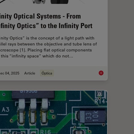
finity Optical Systems - From
finity Optics” to the Infinity Port
inity Optics” is the concept of a light path with
llel rays between the objective and tube lens of
croscope [1]. Placing flat optical components
 this “infinity space” which do not…
ec 04, 2025
Article
Óptica
 When Selecting a Research Microscope
Infinity Optical Syste