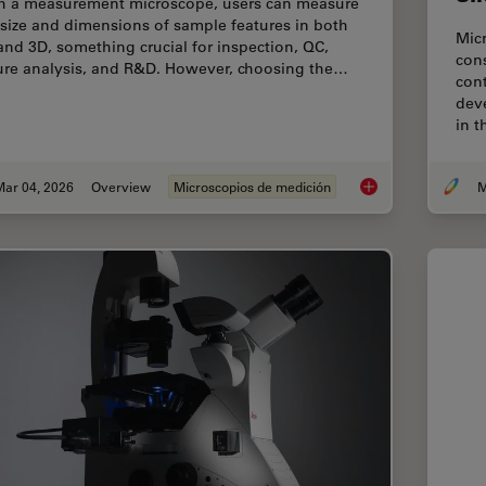
h a measurement microscope, users can measure
 size and dimensions of sample features in both
Mic
and 3D, something crucial for inspection, QC,
cons
lure analysis, and R&D. However, choosing the…
cont
dev
in t
Mar 04, 2026
Overview
Microscopios de medición
M
How to Select the 