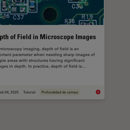
pth of Field in Microscope Images
microscopy imaging, depth of field is an
ortant parameter when needing sharp images of
le areas with structures having significant
ges in depth. In practice, depth of field is…
eb 04, 2025
Tutorial
Profundidad de campo
 Light Microscopy
Depth of Field in Mi