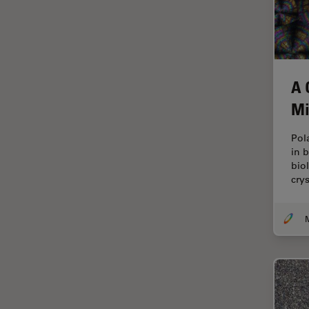
tiempos de vida de
fluorescencia)
Fluorescencia
Fluoróforo
A 
FluoSync
Mi
FRAP
Pol
Fresado con haz de iones
in 
bio
FRET
crys
Funciones de STELLARIS
Garantía de calidad / Control
de calidad
Ginecología y Urología
Granos
Historia