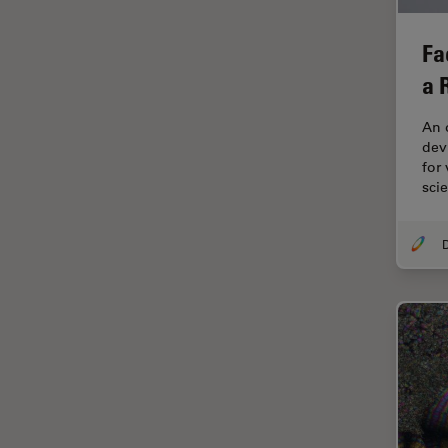
Disección
Fa
Dispersión Raman Coherente
a 
(CRS)
Drosophila Research
An 
devi
Educación
for
Enfermedades
sci
neurodegenerativas
Ergonomía
Especialidades médicas
Espectroscopia de
descomposición inducida por
láser (LIBS)
F-Techniques
Fabricación de baterías
FLIM (microscopía de