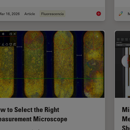
Mar 16, 2026
Article
Fluorescencia
M
Overview of Fluoresc
w to Select the Right
Mi
asurement Microscope
Me
Sh