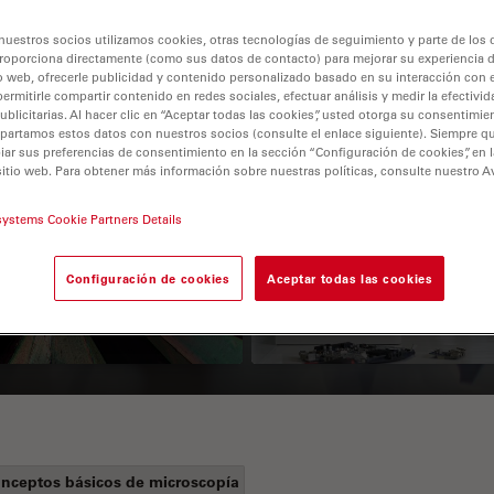
nuestros socios utilizamos cookies, otras tecnologías de seguimiento y parte de los
roporciona directamente (como sus datos de contacto) para mejorar su experiencia 
o web, ofrecerle publicidad y contenido personalizado basado en su interacción con e
permitirle compartir contenido en redes sociales, efectuar análisis y medir la efectivi
licitarias. Al hacer clic en “Aceptar todas las cookies”, usted otorga su consentimie
partamos estos datos con nuestros socios (consulte el enlace siguiente). Siempre qu
r sus preferencias de consentimiento en la sección “Configuración de cookies”, en la
sitio web. Para obtener más información sobre nuestras políticas, consulte nuestro A
 Polarization
Key Factors to
systems Cookie Partners Details
croscopy Principle
Consider When
Selecting a Stereo
Configuración de cookies
Aceptar todas las cookies
Microscope
nceptos básicos de microscopía