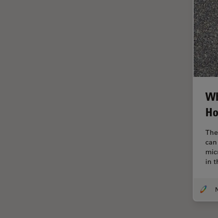
HyD
Imágenes cuantitativas
Imágenes de células vivas
Imagenología in vivo de
organismos completos
Imagenología y análisis de
Wh
tejidos avanzados
Ho
Imperial Imaging Hub
Industria Metalúrgica
The
can 
Industrie électronique et des
mic
semi-conducteurs
in 
Inmunofluorescencia
Inteligencia Artificial
Inverted Microscopy