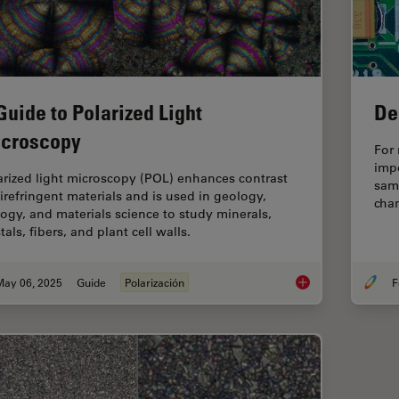
Guide to Polarized Light
De
croscopy
For 
imp
arized light microscopy (POL) enhances contrast
samp
birefringent materials and is used in geology,
chan
logy, and materials science to study minerals,
tals, fibers, and plant cell walls.
May 06, 2025
Guide
Polarización
F
A Guide to Polarized