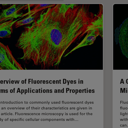
erview of Fluorescent Dyes in
A 
rms of Applications and Properties
Mi
introduction to commonly used fluorescent dyes
Fluo
 an overview of their characteristics are given in
fluo
s article. Fluorescence microscopy is used for the
ligh
dy of specific cellular components with…
with
ca