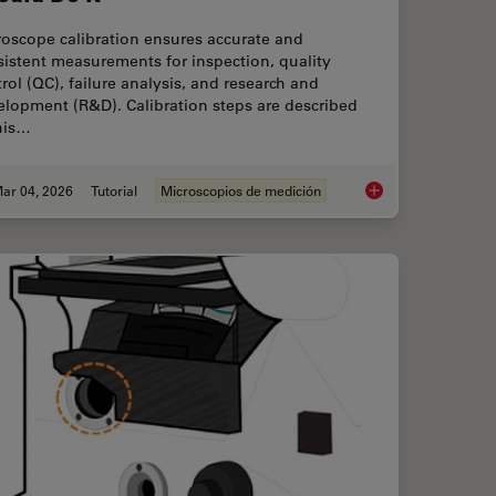
roscope calibration ensures accurate and
istent measurements for inspection, quality
rol (QC), failure analysis, and research and
elopment (R&D). Calibration steps are described
his…
ar 04, 2026
Tutorial
Microscopios de medición
Right Measurement Microscope
Microscope Calibrat