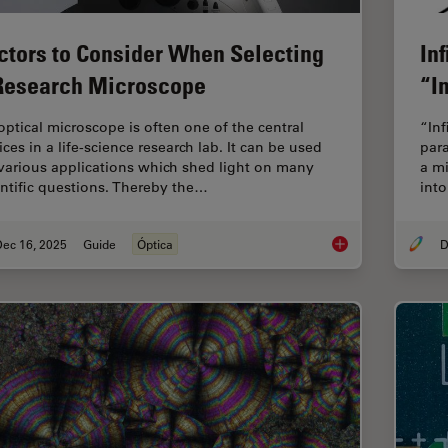
ctors to Consider When Selecting
In
Research Microscope
“In
optical microscope is often one of the central
“Inf
ces in a life-science research lab. It can be used
para
 various applications which shed light on many
a mi
entific questions. Thereby the…
into
Dec 16, 2025
Guide
Óptica
D
Factors to Consider