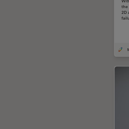
Wit
the
Cirugía de columna
2D 
Cirugía de córnea
fai
Cirugía de glaucoma
Cirugías de retina
CLEM
Conceptos básicos de
microscopía
Congelación a alta presión
Conservación de arte
Contrast Methods in Light
Microscopy
Crio SEM
Cultivo celular
De microscopía