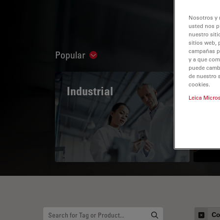
Nosotros y 
usted nos p
nuestro siti
sitios web, 
campañas pub
Popular
Show subnavigation
y a que com
puede cambia
de nuestro 
cookies.
Industrial
The
Leica Micro
Mi
Co