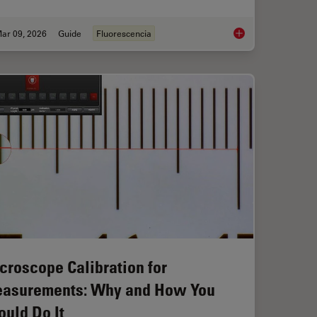
ar 09, 2026
Guide
Fluorescencia
ent Dyes in terms of Applications and Properties
A Guide to Fluoresc
croscope Calibration for
asurements: Why and How You
ould Do It