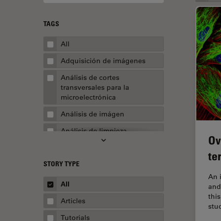
TAGS
All
Adquisición de imágenes
Análisis de cortes
transversales para la
microelectrónica
Análisis de imágen
Análisis de limpieza
Ov
Análisis multiplex espacial
te
STORY TYPE
Apertura numérica
An 
AR Surgery
All
and
thi
Automoción y transporte
Articles
stu
Biofarmacia
Tutorials