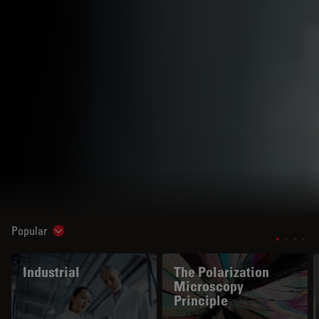
Popular
Show subnavigation
Industrial
The Polarization
Microscopy
Principle