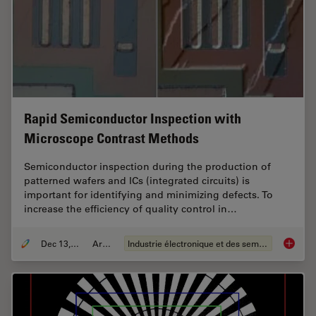
Rapid Semiconductor Inspection with
Microscope Contrast Methods
Semiconductor inspection during the production of
patterned wafers and ICs (integrated circuits) is
important for identifying and minimizing defects. To
increase the efficiency of quality control in…
Dec 13, 2023
Article
Industrie électronique et des semi-conducteurs
Rapid S