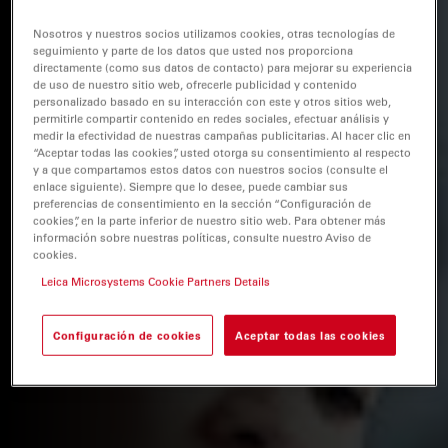
Nosotros y nuestros socios utilizamos cookies, otras tecnologías de
seguimiento y parte de los datos que usted nos proporciona
directamente (como sus datos de contacto) para mejorar su experiencia
de uso de nuestro sitio web, ofrecerle publicidad y contenido
personalizado basado en su interacción con este y otros sitios web,
permitirle compartir contenido en redes sociales, efectuar análisis y
medir la efectividad de nuestras campañas publicitarias. Al hacer clic en
“Aceptar todas las cookies”, usted otorga su consentimiento al respecto
y a que compartamos estos datos con nuestros socios (consulte el
enlace siguiente). Siempre que lo desee, puede cambiar sus
preferencias de consentimiento en la sección “Configuración de
cookies”, en la parte inferior de nuestro sitio web. Para obtener más
información sobre nuestras políticas, consulte nuestro Aviso de
cookies.
Leica Microsystems Cookie Partners Details
Configuración de cookies
Aceptar todas las cookies