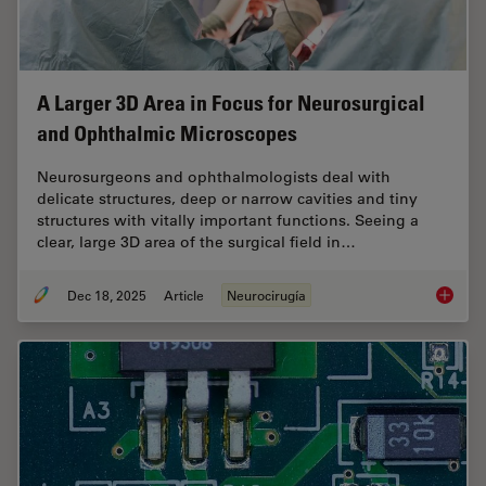
A Larger 3D Area in Focus for Neurosurgical
and Ophthalmic Microscopes
Neurosurgeons and ophthalmologists deal with
delicate structures, deep or narrow cavities and tiny
structures with vitally important functions. Seeing a
clear, large 3D area of the surgical field in…
Dec 18, 2025
Article
Neurocirugía
A Large