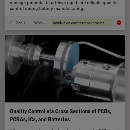
damage potential to achieve rapid and reliable quality
control during battery manufacturing.
Feb 12, 2026
Whitepaper
Análisis de cortes transversales para la microelectrónica
Burr De
Quality Control via Cross Sections of PCBs,
PCBAs, ICs, and Batteries