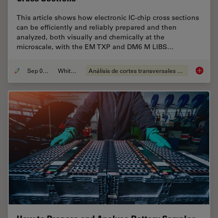
This article shows how electronic IC-chip cross sections
can be efficiently and reliably prepared and then
analyzed, both visually and chemically at the
microscale, with the EM TXP and DM6 M LIBS…
Sep 05, 2023
Whitepaper
Análisis de cortes transversales para la microelectrónica
Structu