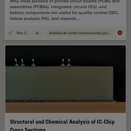
Why cross sections of printed circuit boards (PCBs) and
assemblies (PCBAs), integrated circuits (ICs), and
battery components are useful for quality control (QC),
failure analysis (FA), and research…
Nov 27, 2023
Article
Análisis de cortes transversales para la microelectrónica
Quality 
Structural and Chemical Analysis of IC-Chip
Cross Sections