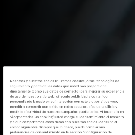
Nosotros y nuestros socios utilizamos cookies, otras tecnologías de
seguimiento y parte de los datos que usted nos proporciona
directamente (como sus datos de contacto) para mejorar su experiencia
de uso de nuestro sitio web, ofrecerle publicidad y contenido
personalizado basado en su interacción con este y otros sitios web,
permitirle compartir contenido en redes sociales, efectuar análisis y
medir la efectividad de nuestras campañas publicitarias. Al hacer clic en
“Aceptar todas las cookies”, usted otorga su consentimiento al respecto
y a que compartamos estos datos con nuestros socios (consulte el
enlace siguiente). Siempre que lo desee, puede cambiar sus
preferencias de consentimiento en la sección “Configuración de