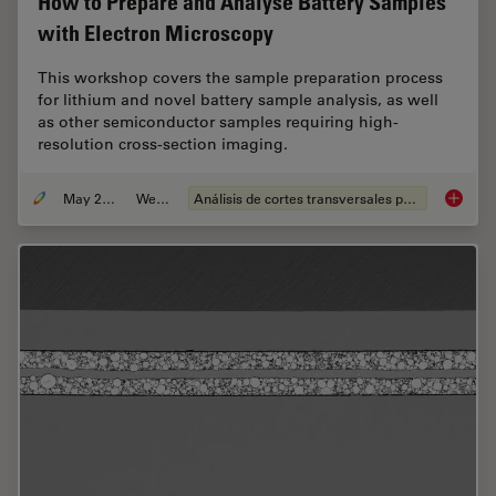
How to Prepare and Analyse Battery Samples
with Electron Microscopy
This workshop covers the sample preparation process
for lithium and novel battery sample analysis, as well
as other semiconductor samples requiring high-
resolution cross-section imaging.
May 25, 2023
Webinar
Análisis de cortes transversales para la microelectrónica
How to 