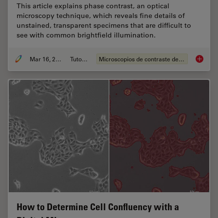
This article explains phase contrast, an optical
microscopy technique, which reveals fine details of
unstained, transparent specimens that are difficult to
see with common brightfield illumination.
Mar 16, 2023
Tutorial
Microscopios de contraste de fases
Phase C
How to Determine Cell Confluency with a