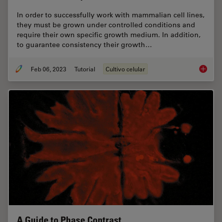
In order to successfully work with mammalian cell lines,
they must be grown under controlled conditions and
require their own specific growth medium. In addition,
to guarantee consistency their growth…
Feb 06, 2023
Tutorial
Cultivo celular
How to 
A Guide to Phase Contrast