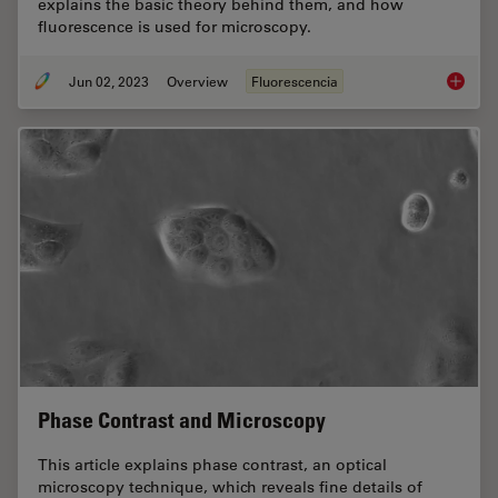
explains the basic theory behind them, and how
fluorescence is used for microscopy.
Jun 02, 2023
Overview
Fluorescencia
An Intr
Phase Contrast and Microscopy
This article explains phase contrast, an optical
microscopy technique, which reveals fine details of