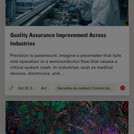
Quality Assurance Improvement Across
Industries
Precision is paramount. Imagine a pacemaker that fails
mid-operation or a semiconductor flaw that causes a
critical system crash. In industries, such as medical
devices, electronics, and…
Oct 30, 2025
Article
Garantía de calidad / Control de calidad
Quality