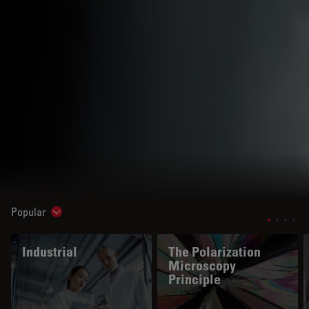
Popular
Show subnavigation
Industrial
The Polarization
Microscopy
Principle