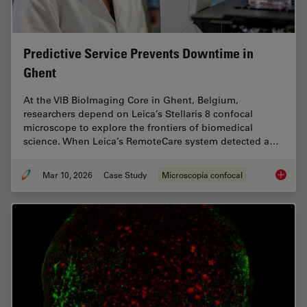
Predictive Service Prevents Downtime in
Ghent
At the VIB BioImaging Core in Ghent, Belgium,
researchers depend on Leica’s Stellaris 8 confocal
microscope to explore the frontiers of biomedical
science. When Leica’s RemoteCare system detected a…
Mar 10, 2026
Case Study
Microscopía confocal
Predict