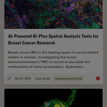
AI-Powered Hi-Plex Spatial Analysis Tools for
Breast Cancer Research
Breast cancer (BC) is the leading cause of cancer-related
deaths in women. Investigating the tumor
microenvironment (TME) is crucial to elucidate the
mechanisms of tumor progression. Systematic…
Oct 07, 2025
Case Study
Inteligencia Artificial
AI-Powe