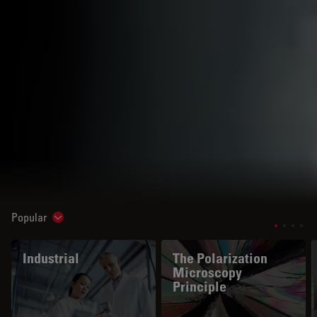
Popular
Show subnavigation
Industrial
The Polarization
Microscopy
Principle