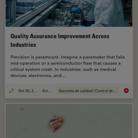
Quality Assurance Improvement Across
Industries
Precision is paramount. Imagine a pacemaker that fails
mid-operation or a semiconductor flaw that causes a
critical system crash. In industries, such as medical
devices, electronics, and…
Oct 30, 2025
Article
Garantía de calidad / Control de calidad
Quality