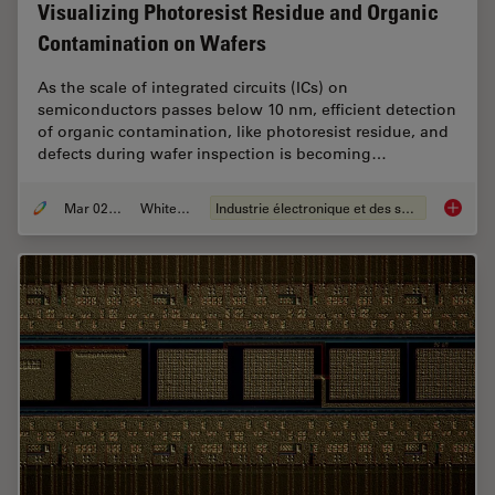
Visualizing Photoresist Residue and Organic
Contamination on Wafers
As the scale of integrated circuits (ICs) on
semiconductors passes below 10 nm, efficient detection
of organic contamination, like photoresist residue, and
defects during wafer inspection is becoming…
Mar 02, 2026
Whitepaper
Industrie électronique et des semi-conducteurs
Visuali