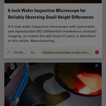
6-Inch Wafer Inspection Microscope for
Reliably Observing Small Height Differences
A 6-inch wafer inspection microscope with automated
and reproducible DIC (differential interference contrast)
imaging, no matter the skill level of users, is described
in this article. Manufacturing…
Feb 26, 2026
Article
Industrie électronique et des semi-conducteurs
6-Inch 