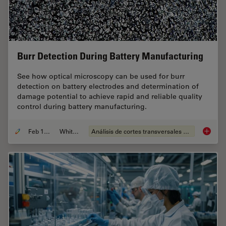
Burr Detection During Battery Manufacturing
See how optical microscopy can be used for burr
detection on battery electrodes and determination of
damage potential to achieve rapid and reliable quality
control during battery manufacturing.
Feb 12, 2026
Whitepaper
Análisis de cortes transversales para la microelectrónica
Burr De