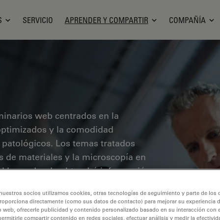
S
SERVICIO
APRENDER Y COMPARTIR
COMPAÑÍA
minarios web centrados en la
o optimizados y la comodidad
 patológicos. Los temas tratados
sis de materiales y la microscopía en
 el lugar donde obtendrá información
vanguardia para mejorar la precisión y
nuestros socios utilizamos cookies, otras tecnologías de seguimiento y parte de los
ón, así como el diagnóstico y la
roporciona directamente (como sus datos de contacto) para mejorar su experiencia 
o web, ofrecerle publicidad y contenido personalizado basado en su interacción con e
permitirle compartir contenido en redes sociales, efectuar análisis y medir la efectivi