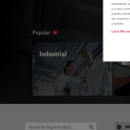
campañas pub
y a que com
puede cambia
de nuestro 
cookies.
Popular
Leica Micro
Show subnavigation
Industrial
The
Mi
Mi