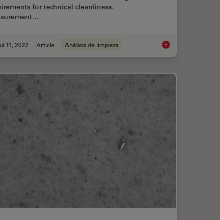
irements for technical cleanliness.
surement…
ul 11, 2022
Article
Análisis de limpieza
for a Cleanliness Analysis Solution
Cleanliness Analysis