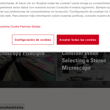
licitarias. Al hacer clic en “Aceptar todas las cookies”, usted otorga su consentimie
partamos estos datos con nuestros socios (consulte el enlace siguiente). Siempre qu
r sus preferencias de consentimiento en la sección “Configuración de cookies”, en la
sitio web. Para obtener más información sobre nuestras políticas, consulte nuestro A
systems Cookie Partners Details
Configuración de cookies
Aceptar todas las cookies
 Polarization
Key Factors to
croscopy Principle
Consider When
Selecting a Stereo
Microscope
croelectrónica