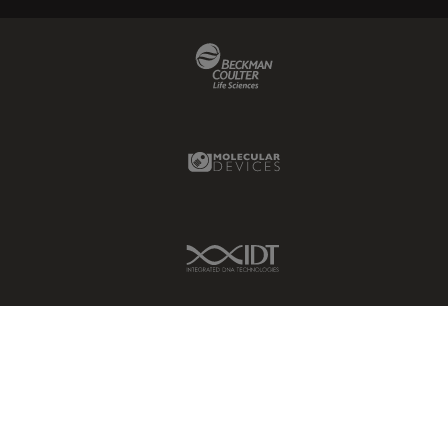
HyD
Beckman Coulter Link
Imágenes cuantitativas
Imágenes de células vivas
Imagenología in vivo de
organismos completos
Molecular Devices Link
Imagenología y análisis de
tejidos avanzados
Imperial Imaging Hub
IDT Link
Industria Metalúrgica
Industrie électronique et des
semi-conducteurs
Inmunofluorescencia
Inteligencia Artificial
Inverted Microscopy