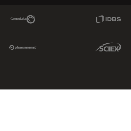
Genedata Link
IDBS Link
Phenomenex Link
Sciex Link