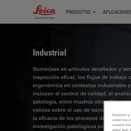
Leica Microsystems Logo
PRODUCTOS
APLICACIONE
Industrial
Sumérjase en artículos detallados y se
inspección eficaz, los flujos de trabaj
ergonómica en contextos industriales y
incluyen el control de calidad, el análi
patología, entre muchos otros. Este es
valiosa sobre el uso de tecnologías de 
Nosotros y 
la eficacia de los procesos de fabricaci
usted nos p
investigación patológicos precisos.
nuestro siti
sitios web, 