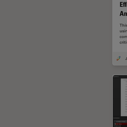
Ef
Cirugía de columna
An
Cirugía de córnea
Thi
Cirugía de glaucoma
usi
Cirugías de retina
com
crit
CLEM
Conceptos básicos de
J
microscopía
Congelación a alta presión
Conservación de arte
Contrast Methods in Light
Microscopy
Crio SEM
Cultivo celular
De microscopía