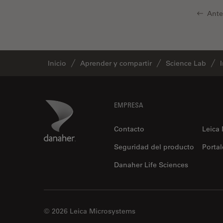
tiempos de vida de
Ante
fluorescencia)
Fluorescencia
Fluoróforo
Inicio
Aprender y compartir
Science Lab
FluoSync
FRAP
Fresado con haz de iones
Footer
Danaher Logo
EMPRESA
FRET
Contacto
Leica
Funciones de STELLARIS
Seguridad del producto
Portal
Garantía de calidad / Control
de calidad
Danaher Life Sciences
Ginecología y Urología
Granos
© 2026 Leica Microsystems
Historia