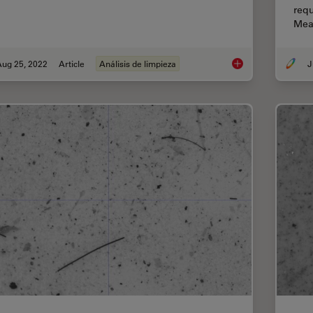
requ
Mea
Aug 25, 2022
Article
Análisis de limpieza
J
Factors to Consider 