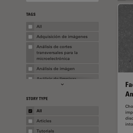
TAGS
All
Adquisición de imágenes
Análisis de cortes
transversales para la
microelectrónica
Análisis de imágen
Análisis de limpieza
Fa
Análisis multiplex espacial
An
STORY TYPE
Apertura numérica
Cho
AR Surgery
All
impo
dis
Automoción y transporte
Articles
int
Biofarmacia
Tutorials