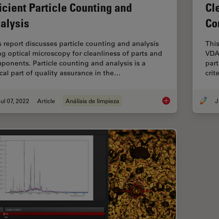
Cl
ficient Particle Counting and
Co
alysis
This
s report discusses particle counting and analysis
VDA
ng optical microscopy for cleanliness of parts and
part
ponents. Particle counting and analysis is a
crit
ical part of quality assurance in the…
ul 07, 2022
Article
Análisis de limpieza
J
Efficient Particle Co