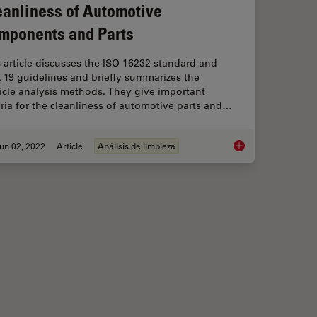
eanliness of Automotive
mponents and Parts
 article discusses the ISO 16232 standard and
 19 guidelines and briefly summarizes the
icle analysis methods. They give important
eria for the cleanliness of automotive parts and…
un 02, 2022
Article
Análisis de limpieza
unting and Analysis
Cleanliness of Auto