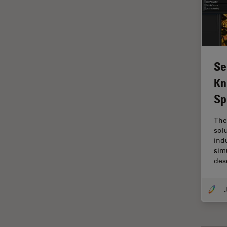
Disección
Dispersión Raman Coherente
(CRS)
Drosophila Research
Se
Educación
Kn
Enfermedades
Sp
neurodegenerativas
Ergonomía
The
sol
Especialidades médicas
ind
sim
Espectroscopia de
des
descomposición inducida por
láser (LIBS)
J
F-Techniques
Fabricación de baterías
FLIM (microscopía de