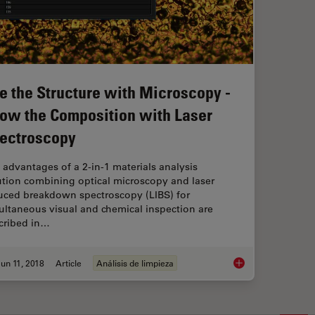
e the Structure with Microscopy -
ow the Composition with Laser
ectroscopy
 advantages of a 2-in-1 materials analysis
ution combining optical microscopy and laser
uced breakdown spectroscopy (LIBS) for
ultaneous visual and chemical inspection are
cribed in…
un 11, 2018
Article
Análisis de limpieza
See the Structure w