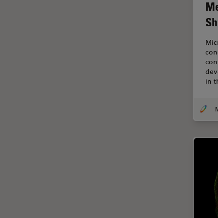
Me
Disección
Sh
Dispersión Raman Coherente
(CRS)
Mic
con
Drosophila Research
con
dev
Educación
in 
Enfermedades
neurodegenerativas
Ergonomía
Especialidades médicas
Espectroscopia de
descomposición inducida por
láser (LIBS)
F-Techniques
Fabricación de baterías
FLIM (microscopía de