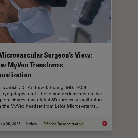
Microvascular Surgeon’s View:
w MyVeo Transforms
sualization
this article, Dr. Andrew T. Huang, MD, FACS,
laryngologist and a head and neck reconstructive
geon, shares how digital 3D surgical visualization
h the MyVeo headset from Leica Microsystems…
Sep 08, 2025
Article
Plástica Reconstructiva
A Microvascular Sur