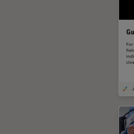
tiempos de vida de
fluorescencia)
Fluorescencia
Gu
Fluoróforo
FluoSync
For
fiel
FRAP
indi
clos
Fresado con haz de iones
FRET
Funciones de STELLARIS
J
Garantía de calidad / Control
de calidad
Ginecología y Urología
Granos
Historia