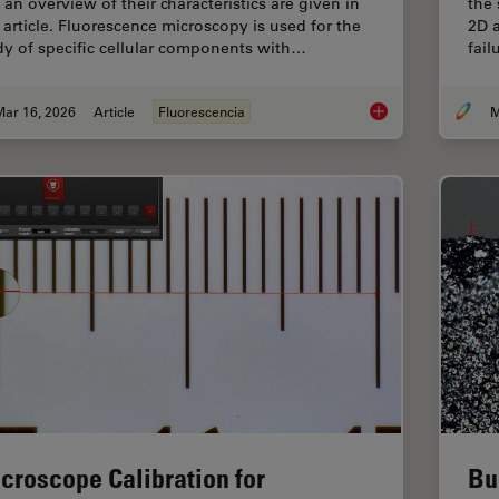
 an overview of their characteristics are given in
the 
s article. Fluorescence microscopy is used for the
2D a
dy of specific cellular components with…
fai
Mar 16, 2026
Article
Fluorescencia
M
Overview of Fluoresc
croscope Calibration for
Bu