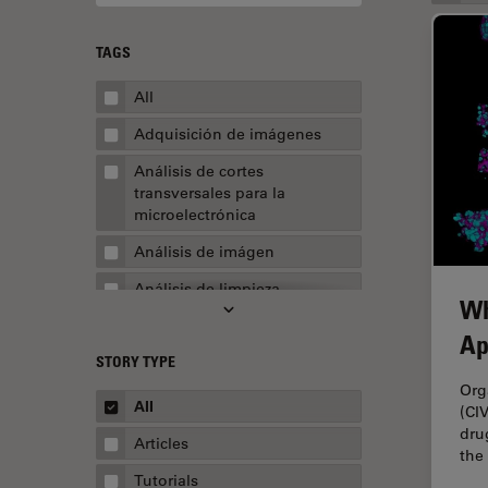
TAGS
All
Adquisición de imágenes
Análisis de cortes
transversales para la
microelectrónica
Análisis de imágen
Análisis de limpieza
Wh
Análisis multiplex espacial
Ap
STORY TYPE
Apertura numérica
Org
AR Surgery
All
(CI
dru
Automoción y transporte
Articles
the
Biofarmacia
Tutorials