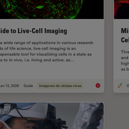
ide to Live-Cell Imaging
Mi
Ce
 a wide range of applications in various research
ds of life science, live-cell imaging is an
This
spensable tool for visualizing cells in a state as
and 
e to in vivo, i.e. living and active, as…
hig
as b
an 12, 2026
Guide
Imágenes de células vivas
O
Guide to Live-Cell I