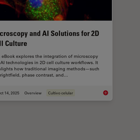
croscopy and AI Solutions for 2D
ll Culture
 eBook explores the integration of microscopy
AI technologies in 2D cell culture workflows. It
hlights how traditional imaging methods—such
rightfield, phase contrast, and…
ct 14, 2025
Overview
Cultivo celular
maging
Microscopy and AI So