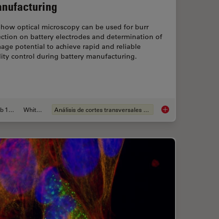
nufacturing
 how optical microscopy can be used for burr
ction on battery electrodes and determination of
ge potential to achieve rapid and reliable
ity control during battery manufacturing.
Feb 12, 2026
Whitepaper
Análisis de cortes transversales para la microelectrónica
ion for Measurements: Why and How You Should Do It
Burr Detection Duri