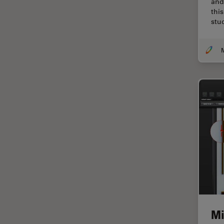
and
thi
Cirugía de columna
stu
Cirugía de córnea
Cirugía de glaucoma
Cirugías de retina
CLEM
Conceptos básicos de
microscopía
Congelación a alta presión
Conservación de arte
Contrast Methods in Light
Microscopy
Crio SEM
Cultivo celular
Mi
De microscopía