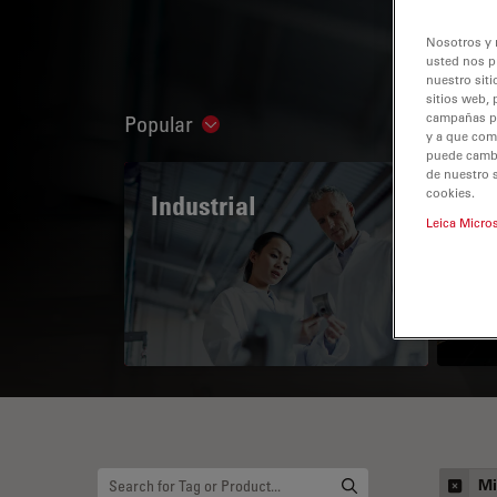
Nosotros y 
usted nos p
nuestro siti
sitios web, 
campañas pub
Popular
Show subnavigation
y a que com
puede cambia
de nuestro 
cookies.
Industrial
The
Leica Micro
Mi
Mi