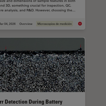
size and dimensions of sample features in both
nd 3D, something crucial for inspection, QC,
lure analysis, and R&D. However, choosing the…
ar 04, 2026
Overview
Microscopios de medición
ent Dyes in terms of Applications and Properties
How to Select the R
rr Detection During Battery