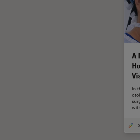
HyD
Imágenes cuantitativas
Imágenes de células vivas
Imagenología in vivo de
organismos completos
A 
Imagenología y análisis de
tejidos avanzados
Ho
Imperial Imaging Hub
Vi
Industria Metalúrgica
In 
Industrie électronique et des
oto
semi-conducteurs
sur
wit
Inmunofluorescencia
Inteligencia Artificial
Inverted Microscopy