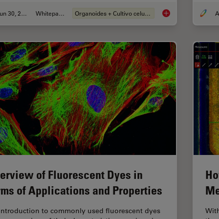
Jun 30, 2026
Whitepaper
Organoides + Cultivo celular 3D
A
What’s the Best Org
erview of Fluorescent Dyes in
Ho
rms of Applications and Properties
Me
introduction to commonly used fluorescent dyes
Wit