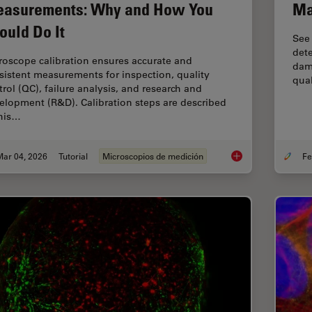
asurements: Why and How You
Ma
ould Do It
See
dete
roscope calibration ensures accurate and
dama
sistent measurements for inspection, quality
qual
trol (QC), failure analysis, and research and
elopment (R&D). Calibration steps are described
this…
Mar 04, 2026
Tutorial
Microscopios de medición
Microscope Calibrat