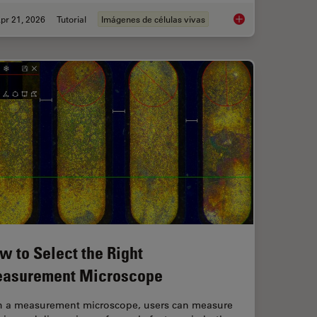
pr 21, 2026
Tutorial
Imágenes de células vivas
anoid Imaging Approach for Early Drug Discovery?
Ratiometric Imaging 
w to Select the Right
asurement Microscope
h a measurement microscope, users can measure