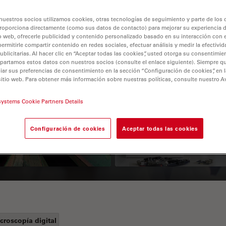
nuestros socios utilizamos cookies, otras tecnologías de seguimiento y parte de los
roporciona directamente (como sus datos de contacto) para mejorar su experiencia 
o web, ofrecerle publicidad y contenido personalizado basado en su interacción con e
permitirle compartir contenido en redes sociales, efectuar análisis y medir la efectivi
licitarias. Al hacer clic en “Aceptar todas las cookies”, usted otorga su consentimie
partamos estos datos con nuestros socios (consulte el enlace siguiente). Siempre qu
r sus preferencias de consentimiento en la sección “Configuración de cookies”, en la
sitio web. Para obtener más información sobre nuestras políticas, consulte nuestro A
 Polarization
Key Factors to
systems Cookie Partners Details
croscopy Principle
Consider When
Selecting a Stereo
Configuración de cookies
Aceptar todas las cookies
Microscope
croscopía digital