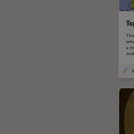
Disección
Dispersión Raman Coherente
To
(CRS)
Drosophila Research
Thi
whe
Educación
a m
and
Enfermedades
neurodegenerativas
Ergonomía
Especialidades médicas
Espectroscopia de
descomposición inducida por
láser (LIBS)
F-Techniques
Fabricación de baterías
FLIM (microscopía de