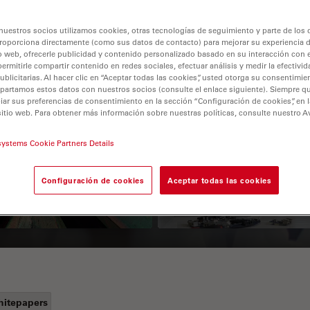
nuestros socios utilizamos cookies, otras tecnologías de seguimiento y parte de los
roporciona directamente (como sus datos de contacto) para mejorar su experiencia 
o web, ofrecerle publicidad y contenido personalizado basado en su interacción con e
permitirle compartir contenido en redes sociales, efectuar análisis y medir la efectivi
licitarias. Al hacer clic en “Aceptar todas las cookies”, usted otorga su consentimie
partamos estos datos con nuestros socios (consulte el enlace siguiente). Siempre qu
r sus preferencias de consentimiento en la sección “Configuración de cookies”, en la
sitio web. Para obtener más información sobre nuestras políticas, consulte nuestro A
 Polarization
Key Factors to
systems Cookie Partners Details
croscopy Principle
Consider When
Selecting a Stereo
Configuración de cookies
Aceptar todas las cookies
Microscope
itepapers