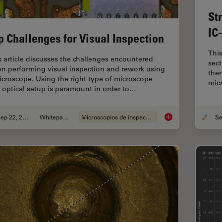
St
IC
p Challenges for Visual Inspection
This
s article discusses the challenges encountered
sect
n performing visual inspection and rework using
then
icroscope. Using the right type of microscope
mic
 optical setup is paramount in order to…
Sep 22, 2023
Whitepaper
Microscopios de inspección
Top Challenges for V