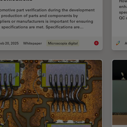
How 
enh
omotive part verification during the development
spec
 production of parts and components by
QC d
pliers or manufacturers is important for ensuring
t specifications are met. Specifications are…
eb 20, 2025
Whitepaper
Microscopía digital
A
Automotive Part Veri