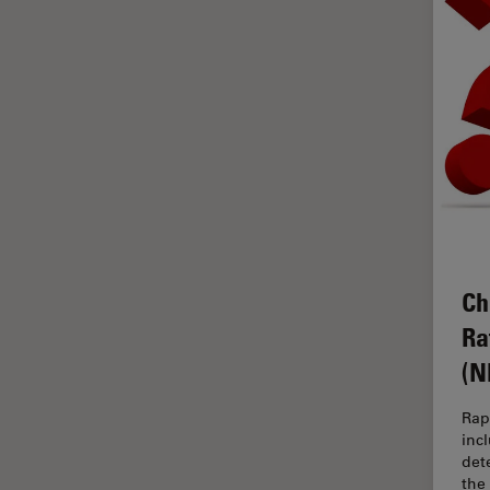
HyD
Imágenes cuantitativas
Imágenes de células vivas
Imagenología in vivo de
organismos completos
Imagenología y análisis de
tejidos avanzados
Imperial Imaging Hub
Industria Metalúrgica
Ch
Industrie électronique et des
Ra
semi-conducteurs
(N
Inmunofluorescencia
Rap
Inteligencia Artificial
inc
Inverted Microscopy
dete
the