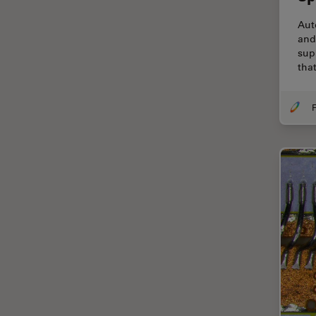
Cirugía de columna
Aut
and
Cirugía de córnea
sup
tha
Cirugía de glaucoma
Cirugías de retina
F
CLEM
Conceptos básicos de
microscopía
Congelación a alta presión
Conservación de arte
Contrast Methods in Light
Microscopy
Crio SEM
Cultivo celular
De microscopía