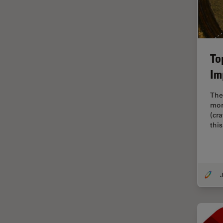
tiempos de vida de
fluorescencia)
Fluorescencia
Fluoróforo
To
FluoSync
Im
FRAP
The
Fresado con haz de iones
mor
(cr
FRET
thi
Funciones de STELLARIS
Garantía de calidad / Control
de calidad
J
Ginecología y Urología
Granos
Historia