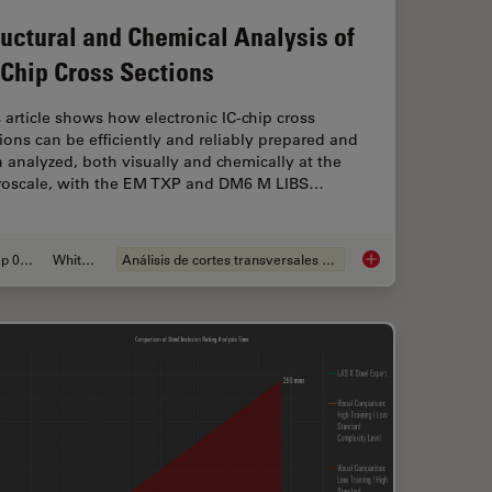
ructural and Chemical Analysis of
-Chip Cross Sections
 article shows how electronic IC-chip cross
ions can be efficiently and reliably prepared and
 analyzed, both visually and chemically at the
roscale, with the EM TXP and DM6 M LIBS…
Sep 05, 2023
Whitepaper
Análisis de cortes transversales para la microelectrónica
isual Inspection
Structural and Chemi