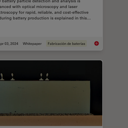
battery particle detection and analysis is
anced with optical microscopy and laser
troscopy for rapid, reliable, and cost-effective
uring battery production is explained in this…
pr 03, 2024
Whitepaper
Fabricación de baterías
fication and Development according to Specifications
Battery Particle Det