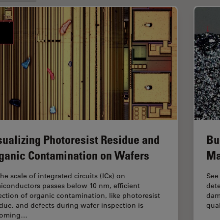
sualizing Photoresist Residue and
Bu
ganic Contamination on Wafers
Ma
he scale of integrated circuits (ICs) on
See
iconductors passes below 10 nm, efficient
dete
ection of organic contamination, like photoresist
dama
idue, and defects during wafer inspection is
qual
coming…