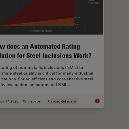
w does an Automated Rating
lution for Steel Inclusions Work?
rating of non-metallic inclusions (NMIs) to
rmine steel quality is critical for many industrial
ications. For an efficient and cost-effective steel
lity evaluation, an automated NMI…
ov 17, 2020
Whitepaper
Calidad del acero
 of Firing Pin Impressions on Cartridge Cases
How does an Automate