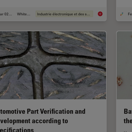
Mar 02, 2026
Whitepaper
Industrie électronique et des semi-conducteurs
Visualizing Photore
tomotive Part Verification and
Ba
velopment according to
th
ecifications