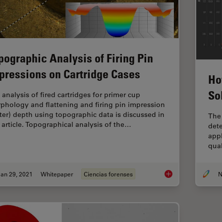
pographic Analysis of Firing Pin
pressions on Cartridge Cases
Ho
So
 analysis of fired cartridges for primer cup
phology and flattening and firing pin impression
ater) depth using topographic data is discussed in
The 
s article. Topographical analysis of the…
dete
appl
qua
an 29, 2021
Whitepaper
Ciencias forenses
N
Topographic Analysis