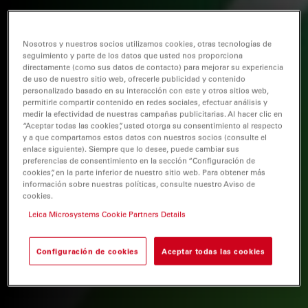
Nosotros y nuestros socios utilizamos cookies, otras tecnologías de
seguimiento y parte de los datos que usted nos proporciona
directamente (como sus datos de contacto) para mejorar su experiencia
de uso de nuestro sitio web, ofrecerle publicidad y contenido
personalizado basado en su interacción con este y otros sitios web,
permitirle compartir contenido en redes sociales, efectuar análisis y
medir la efectividad de nuestras campañas publicitarias. Al hacer clic en
“Aceptar todas las cookies”, usted otorga su consentimiento al respecto
y a que compartamos estos datos con nuestros socios (consulte el
enlace siguiente). Siempre que lo desee, puede cambiar sus
preferencias de consentimiento en la sección “Configuración de
cookies”, en la parte inferior de nuestro sitio web. Para obtener más
información sobre nuestras políticas, consulte nuestro Aviso de
cookies.
Leica Microsystems Cookie Partners Details
Configuración de cookies
Aceptar todas las cookies