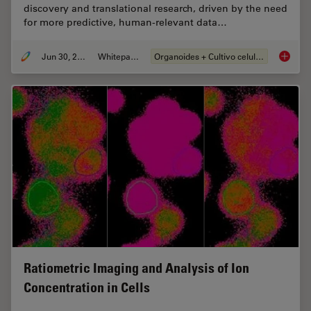
discovery and translational research, driven by the need
for more predictive, human-relevant data…
Jun 30, 2026
Whitepaper
Organoides + Cultivo celular 3D
What’s 
Ratiometric Imaging and Analysis of Ion
Concentration in Cells