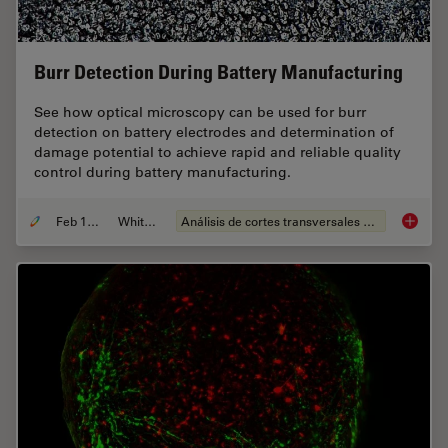
Burr Detection During Battery Manufacturing
See how optical microscopy can be used for burr
detection on battery electrodes and determination of
damage potential to achieve rapid and reliable quality
control during battery manufacturing.
Feb 12, 2026
Whitepaper
Análisis de cortes transversales para la microelectrónica
Burr De