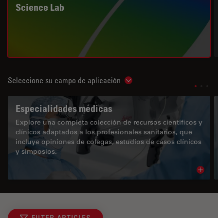
Science Lab
Seleccione su campo de aplicación
Show subnavigation
Especialidades médicas
Explore una completa colección de recursos científicos y
clínicos adaptados a los profesionales sanitarios, que
incluye opiniones de colegas, estudios de casos clínicos
y simposios.
Read 
FILTER ARTICLES