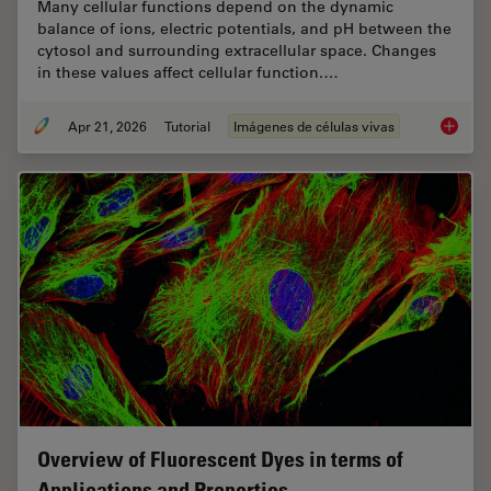
Many cellular functions depend on the dynamic
balance of ions, electric potentials, and pH between the
cytosol and surrounding extracellular space. Changes
in these values affect cellular function.…
Apr 21, 2026
Tutorial
Imágenes de células vivas
Ratiomet
Overview of Fluorescent Dyes in terms of
Applications and Properties