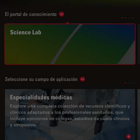
El portal de conocimiento
Show subnavigation
Science Lab
Seleccione su campo de aplicación
Show subnavigation
Especialidades médicas
Explore una completa colección de recursos científicos y
clínicos adaptados a los profesionales sanitarios, que
incluye opiniones de colegas, estudios de casos clínicos
y simposios.
Read 