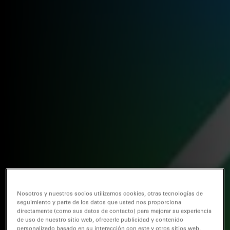
Nosotros y nuestros socios utilizamos cookies, otras tecnologías de
seguimiento y parte de los datos que usted nos proporciona
directamente (como sus datos de contacto) para mejorar su experiencia
de uso de nuestro sitio web, ofrecerle publicidad y contenido
personalizado basado en su interacción con este y otros sitios web,