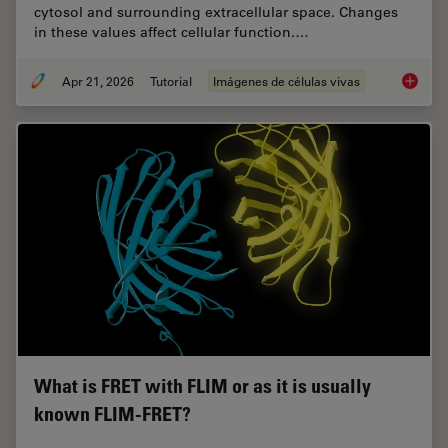
cytosol and surrounding extracellular space. Changes
in these values affect cellular function.…
Apr 21, 2026
Tutorial
Imágenes de células vivas
Ratiomet
What is FRET with FLIM or as it is usually
known FLIM-FRET?