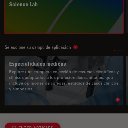
Science Lab
Seleccione su campo de aplicación
Show subnavigation
Especialidades médicas
Explore una completa colección de recursos científicos y
clínicos adaptados a los profesionales sanitarios, que
incluye opiniones de colegas, estudios de casos clínicos
y simposios.
Read 
FILTER ARTICLES