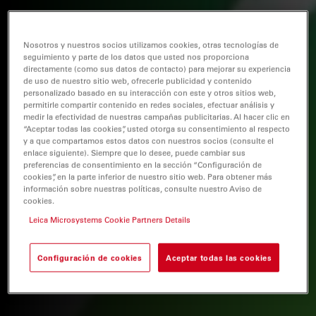
Nosotros y nuestros socios utilizamos cookies, otras tecnologías de
seguimiento y parte de los datos que usted nos proporciona
directamente (como sus datos de contacto) para mejorar su experiencia
de uso de nuestro sitio web, ofrecerle publicidad y contenido
personalizado basado en su interacción con este y otros sitios web,
permitirle compartir contenido en redes sociales, efectuar análisis y
medir la efectividad de nuestras campañas publicitarias. Al hacer clic en
“Aceptar todas las cookies”, usted otorga su consentimiento al respecto
y a que compartamos estos datos con nuestros socios (consulte el
enlace siguiente). Siempre que lo desee, puede cambiar sus
preferencias de consentimiento en la sección “Configuración de
cookies”, en la parte inferior de nuestro sitio web. Para obtener más
información sobre nuestras políticas, consulte nuestro Aviso de
cookies.
Leica Microsystems Cookie Partners Details
Configuración de cookies
Aceptar todas las cookies