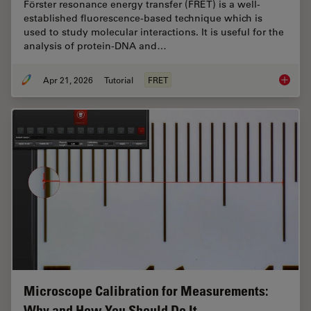
Förster resonance energy transfer (FRET) is a well-
established fluorescence-based technique which is
used to study molecular interactions. It is useful for the
analysis of protein-DNA and…
Apr 21, 2026
Tutorial
FRET
What is
Microscope Calibration for Measurements:
Why and How You Should Do It