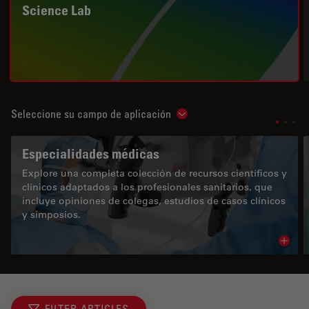
Science Lab
Seleccione su campo de aplicación
Show subnavigation
Especialidades médicas
Explore una completa colección de recursos científicos y
clínicos adaptados a los profesionales sanitarios, que
incluye opiniones de colegas, estudios de casos clínicos
y simposios.
Read 
FILTER ARTICLES