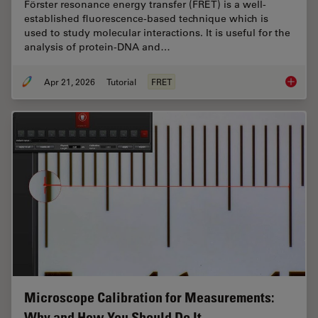
Förster resonance energy transfer (FRET) is a well-
established fluorescence-based technique which is
used to study molecular interactions. It is useful for the
analysis of protein-DNA and…
Apr 21, 2026
Tutorial
FRET
What is
Microscope Calibration for Measurements:
Why and How You Should Do It