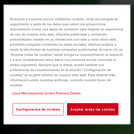
Nosotros y nuestros socios utilizamos cookies, otras tecnologías de
seguimiento y parte de los datos que usted nos proporciona
directamente (como sus datos de contacto) para mejorar su experiencia
de uso de nuestro sitio web, ofrecerle publicidad y contenido
personalizado basado en su interacción con este y otros sitios web,
permitirle compartir contenido en redes sociales, efectuar análisis y
medir la efectividad de nuestras campañas publicitarias. Al hacer clic en
“Aceptar todas las cookies”, usted otorga su consentimiento al respecto
y a que compartamos estos datos con nuestros socios (consulte el
enlace siguiente). Siempre que lo desee, puede cambiar sus
preferencias de consentimiento en la sección “Configuración de
cookies”, en la parte inferior de nuestro sitio web. Para obtener más
información sobre nuestras políticas, consulte nuestro Aviso de
cookies.
Leica Microsystems Cookie Partners Details
Configuración de cookies
Aceptar todas las cookies