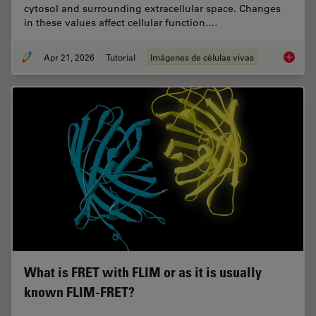
cytosol and surrounding extracellular space. Changes
in these values affect cellular function.…
Apr 21, 2026
Tutorial
Imágenes de células vivas
Ratiomet
What is FRET with FLIM or as it is usually
known FLIM-FRET?