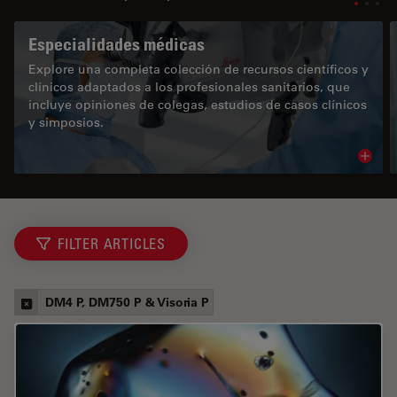
Especialidades médicas
Explore una completa colección de recursos científicos y
clínicos adaptados a los profesionales sanitarios, que
incluye opiniones de colegas, estudios de casos clínicos
y simposios.
Read 
FILTER ARTICLES
DM4 P, DM750 P & Visoria P