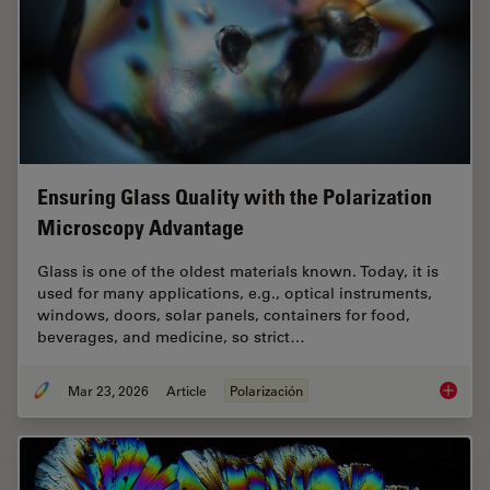
Ensuring Glass Quality with the Polarization
Microscopy Advantage
Glass is one of the oldest materials known. Today, it is
used for many applications, e.g., optical instruments,
windows, doors, solar panels, containers for food,
beverages, and medicine, so strict…
Mar 23, 2026
Article
Polarización
Ensurin