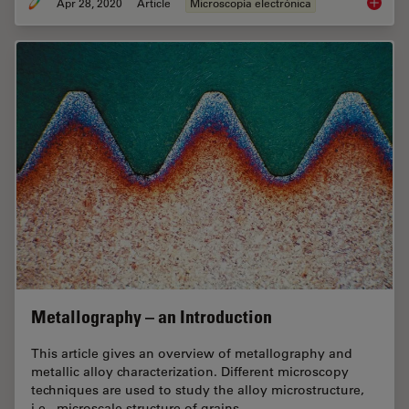
Apr 28, 2020
Article
Microscopía electrónica
Rate th
Metallography – an Introduction
This article gives an overview of metallography and
metallic alloy characterization. Different microscopy
techniques are used to study the alloy microstructure,
i.e., microscale structure of grains,…