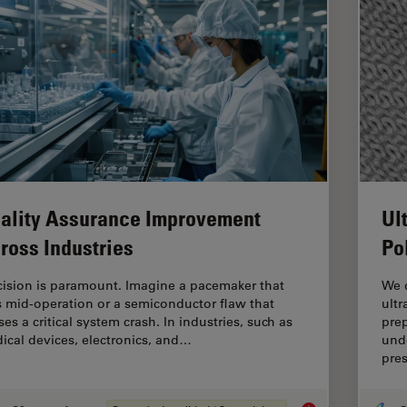
ality Assurance Improvement
Ul
ross Industries
Po
cision is paramount. Imagine a pacemaker that
We d
ls mid-operation or a semiconductor flaw that
ult
es a critical system crash. In industries, such as
prep
ical devices, electronics, and…
und
pre