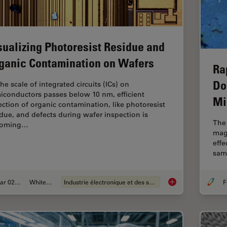
sualizing Photoresist Residue and
ganic Contamination on Wafers
Ra
Do
he scale of integrated circuits (ICs) on
iconductors passes below 10 nm, efficient
Mi
ection of organic contamination, like photoresist
idue, and defects during wafer inspection is
The 
coming…
mag
effe
samp
Mar 02, 2026
Whitepaper
Industrie électronique et des semi-conducteurs
F
Visualizing Photore