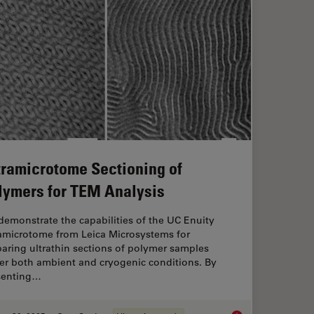
tramicrotome Sectioning of
lymers for TEM Analysis
emonstrate the capabilities of the UC Enuity
ramicrotome from Leica Microsystems for
aring ultrathin sections of polymer samples
er both ambient and cryogenic conditions. By
senting…