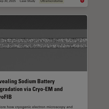
ep 30, 2025
Case Study
Ultramicrotomía
mprovement Across Industries
Ultramicrotome Sect
vealing Sodium Battery
gradation via Cryo-EM and
yoFIB
lore how cryogenic electron microscopy and