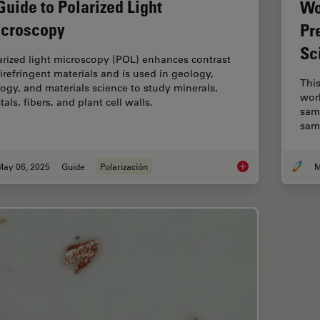
Guide to Polarized Light
Wo
croscopy
Pr
Sc
arized light microscopy (POL) enhances contrast
birefringent materials and is used in geology,
This
logy, and materials science to study minerals,
work
tals, fibers, and plant cell walls.
sam
sam
May 06, 2025
Guide
Polarización
M
A Guide to Polarized