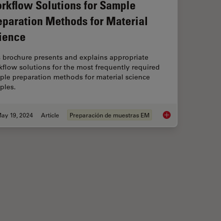
rkflow Solutions for Sample
eparation Methods for Material
ience
 brochure presents and explains appropriate
flow solutions for the most frequently required
ple preparation methods for material science
ples.
ay 19, 2024
Article
Preparación de muestras EM
 Light Microscopy
Workflow Solutions 