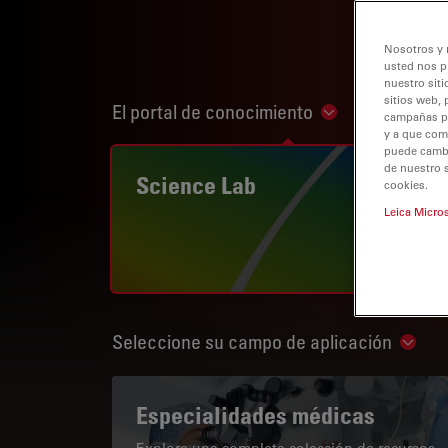
Nosotros y 
usted nos p
nuestro siti
sitios web, 
El portal de conocimiento
Show subnaviga
campañas pub
y a que com
puede cambia
de nuestro 
Science Lab
cookies.
Leica Micro
Seleccione su campo de aplicación
Show 
Especialidades médicas
Explore una completa colección de recursos