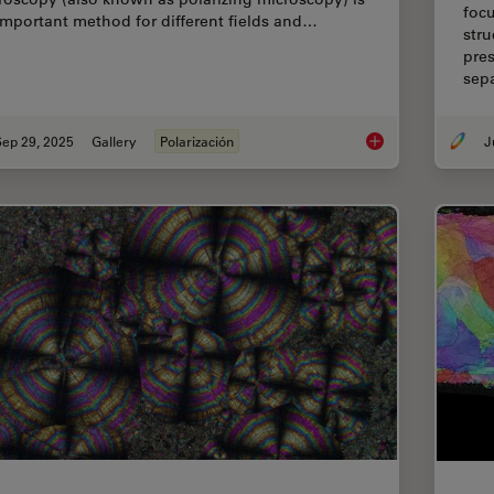
focu
important method for different fields and…
stru
pre
sep
Sep 29, 2025
Gallery
Polarización
Polarizing Microsco