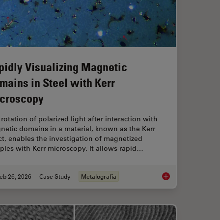
pidly Visualizing Magnetic
mains in Steel with Kerr
croscopy
rotation of polarized light after interaction with
netic domains in a material, known as the Kerr
ct, enables the investigation of magnetized
les with Kerr microscopy. It allows rapid…
eb 26, 2026
Case Study
Metalografía
sist Residue and Organic Contamination on Wafers
Rapidly Visualizing 