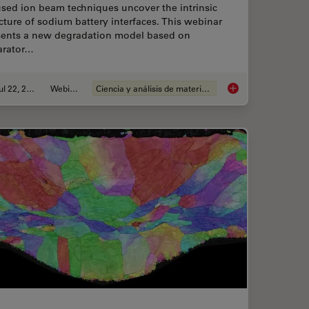
sed ion beam techniques uncover the intrinsic
cture of sodium battery interfaces. This webinar
sents a new degradation model based on
arator…
Jul 22, 2025
Webinar
Ciencia y análisis de materiales
pe Image Gallery
Revealing Sodium Ba