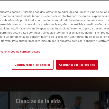
nuestros socios utilizamos cookies, otras tecnologías de seguimiento y parte de los
roporciona directamente (como sus datos de contacto) para mejorar su experiencia 
o web, ofrecerle publicidad y contenido personalizado basado en su interacción con e
permitirle compartir contenido en redes sociales, efectuar análisis y medir la efectivi
tion
licitarias. Al hacer clic en “Aceptar todas las cookies”, usted otorga su consentimie
partamos estos datos con nuestros socios (consulte el enlace siguiente). Siempre qu
r sus preferencias de consentimiento en la sección “Configuración de cookies”, en la
sitio web. Para obtener más información sobre nuestras políticas, consulte nuestro A
EL PORTAL DE CONOCIMIENTO
systems Cookie Partners Details
Nuestros últimos artículos
Configuración de cookies
Aceptar todas las cookies
Read arti
subnavigation
Ciencias de la vida
Este es el lugar para ampliar sus
S