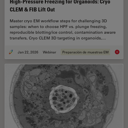
High-Pressure Freezing for Organoids: Cryo
CLEM & FIB Lift Out
Master cryo EM workflow steps for challenging 3D
samples: when to choose HPF vs. plunge freezing,
reproducible blotting/ice control, contamination aware
transfers, Cryo CLEM 3D targeting in organoids,…
Jan 22, 2026
Webinar
Preparación de muestras EM
High-Pr