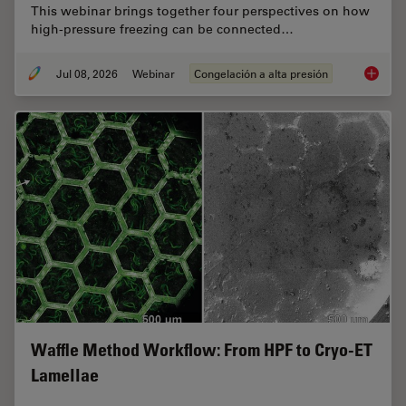
This webinar brings together four perspectives on how
high-pressure freezing can be connected…
Jul 08, 2026
Webinar
Congelación a alta presión
Cryo-ET
Waffle Method Workflow: From HPF to Cryo-ET
Lamellae