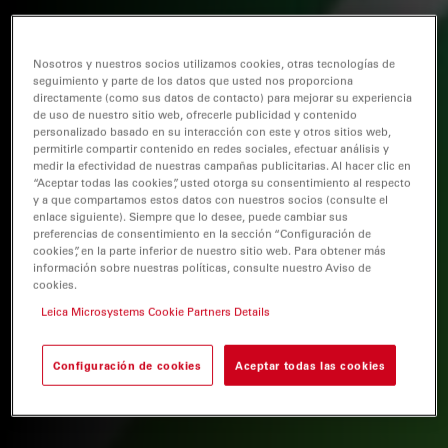
Nosotros y nuestros socios utilizamos cookies, otras tecnologías de
seguimiento y parte de los datos que usted nos proporciona
directamente (como sus datos de contacto) para mejorar su experiencia
de uso de nuestro sitio web, ofrecerle publicidad y contenido
personalizado basado en su interacción con este y otros sitios web,
permitirle compartir contenido en redes sociales, efectuar análisis y
medir la efectividad de nuestras campañas publicitarias. Al hacer clic en
“Aceptar todas las cookies”, usted otorga su consentimiento al respecto
y a que compartamos estos datos con nuestros socios (consulte el
enlace siguiente). Siempre que lo desee, puede cambiar sus
preferencias de consentimiento en la sección “Configuración de
cookies”, en la parte inferior de nuestro sitio web. Para obtener más
información sobre nuestras políticas, consulte nuestro Aviso de
cookies.
Leica Microsystems Cookie Partners Details
Configuración de cookies
Aceptar todas las cookies