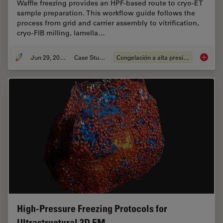
Waffle freezing provides an HPF-based route to cryo-ET
sample preparation. This workflow guide follows the
process from grid and carrier assembly to vitrification,
cryo-FIB milling, lamella…
Jun 29, 2026
Case Study
Congelación a alta presión
Waffle 
High-Pressure Freezing Protocols for
Ultrastructural 3D EM