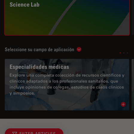
Science Lab
Seleccione su campo de aplicación
Show subnavigation
Especialidades médicas
Explore una completa colección de recursos científicos y
clínicos adaptados a los profesionales sanitarios, que
incluye opiniones de colegas, estudios de casos clínicos
y simposios.
Read 
FILTER ARTICLES