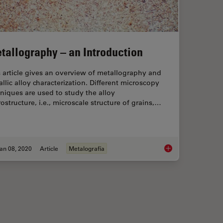
tallography – an Introduction
 article gives an overview of metallography and
llic alloy characterization. Different microscopy
niques are used to study the alloy
ostructure, i.e., microscale structure of grains,…
an 08, 2020
Article
Metalografía
Your Steel: Free Webinar and Report
Metallography – an I