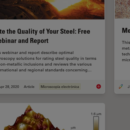
Me
te the Quality of Your Steel: Free
binar and Report
This
meta
s webinar and report describe optimal
tech
roscopy solutions for rating steel quality in terms
micr
non-metallic inclusions and reviews the various
ernational and regional standards concerning…
pr 28, 2020
Article
Microscopía electrónica
J
Rate the Quality of 