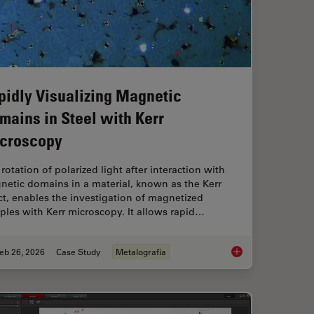
pidly Visualizing Magnetic
mains in Steel with Kerr
croscopy
rotation of polarized light after interaction with
netic domains in a material, known as the Kerr
ct, enables the investigation of magnetized
les with Kerr microscopy. It allows rapid…
eb 26, 2026
Case Study
Metalografía
ion for Measurements: Why and How You Should Do It
Rapidly Visualizing 