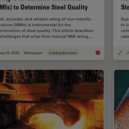
MIs) to Determine Steel Quality
St
id, accurate, and reliable rating of non-metallic
Sup
lusions (NMIs) is instrumental for the
to u
rmination of steel quality. This article describes
comp
 challenges that arise from manual NMI rating,…
use
Sep 23, 2020
Whitepaper
Calidad del acero
J
Challenges Faced Wh