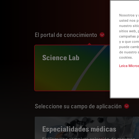
Nosotros y 
usted nos p
nuestro siti
sitios web, 
El portal de conocimiento
Show subnaviga
campañas pub
y a que com
puede cambia
de nuestro 
Science Lab
cookies.
Leica Micro
Seleccione su campo de aplicación
Show 
Especialidades médicas
Explore una completa colección de recursos