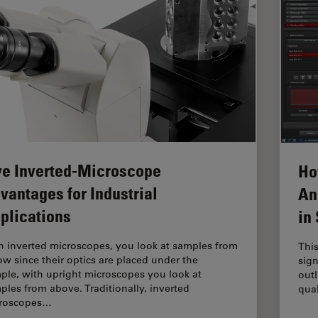
ve Inverted-Microscope
Ho
vantages for Industrial
An
plications
in
h inverted microscopes, you look at samples from
This
ow since their optics are placed under the
sign
ple, with upright microscopes you look at
outl
ples from above. Traditionally, inverted
qual
roscopes…