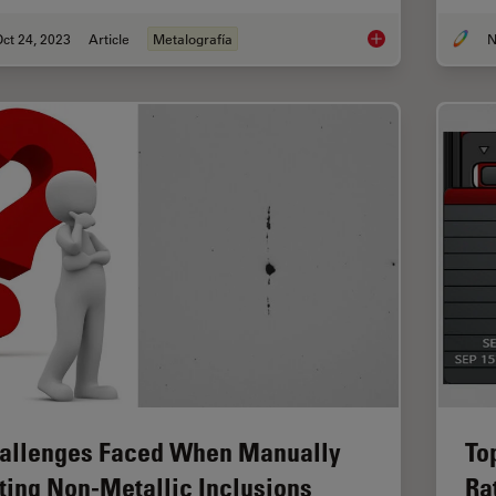
ct 24, 2023
Article
Metalografía
N
Five Inverted-Micros
allenges Faced When Manually
To
ting Non-Metallic Inclusions
Ra