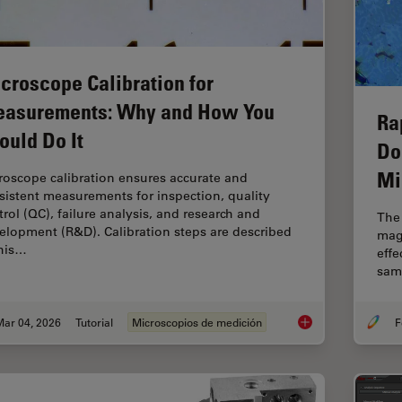
croscope Calibration for
asurements: Why and How You
Ra
ould Do It
Do
Mi
roscope calibration ensures accurate and
sistent measurements for inspection, quality
trol (QC), failure analysis, and research and
The 
elopment (R&D). Calibration steps are described
mag
this…
effe
samp
Mar 04, 2026
Tutorial
Microscopios de medición
F
Microscope Calibrat