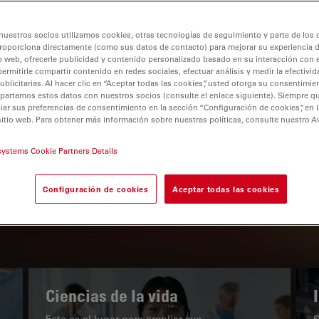
nuestros socios utilizamos cookies, otras tecnologías de seguimiento y parte de los
roporciona directamente (como sus datos de contacto) para mejorar su experiencia 
o web, ofrecerle publicidad y contenido personalizado basado en su interacción con e
permitirle compartir contenido en redes sociales, efectuar análisis y medir la efectivi
tion
licitarias. Al hacer clic en “Aceptar todas las cookies”, usted otorga su consentimie
partamos estos datos con nuestros socios (consulte el enlace siguiente). Siempre qu
r sus preferencias de consentimiento en la sección “Configuración de cookies”, en la
sitio web. Para obtener más información sobre nuestras políticas, consulte nuestro A
EL PORTAL DE CONOCIMIENTO
systems Cookie Partners Details
Nuestros últimos artículos
Configuración de cookies
Aceptar todas las cookies
Read arti
subnavigation
Ciencias de la vida
Este es el lugar para ampliar sus
S