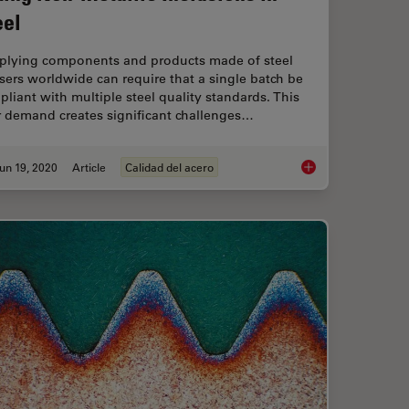
eel
plying components and products made of steel
sers worldwide can require that a single batch be
liant with multiple steel quality standards. This
r demand creates significant challenges…
un 19, 2020
Article
Calidad del acero
en Manually Rating Non-Metallic Inclusions (NMIs) to Determine Steel Quality
Top Issues Related to