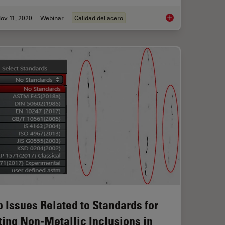
ov 11, 2020
Webinar
Calidad del acero
cope Advantages for Industrial Applications
How to Conduct Stand
p Issues Related to Standards for
ting Non-Metallic Inclusions in