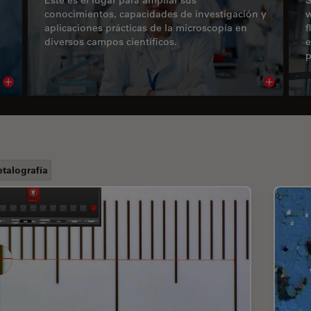
conocimientos, capacidades de investigación y
w
aplicaciones prácticas de la microscopía en
f
diversos campos científicos.
e
p
Read article
Read arti
talografía