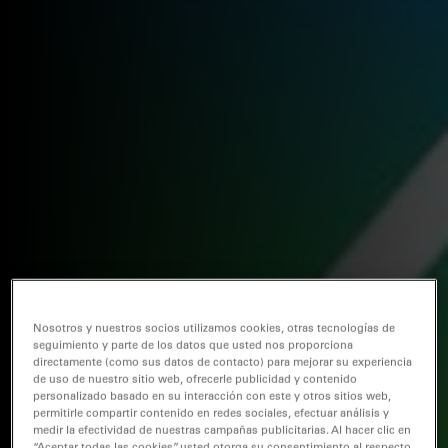
Nosotros y nuestros socios utilizamos cookies, otras tecnologías de
seguimiento y parte de los datos que usted nos proporciona
directamente (como sus datos de contacto) para mejorar su experiencia
de uso de nuestro sitio web, ofrecerle publicidad y contenido
personalizado basado en su interacción con este y otros sitios web,
permitirle compartir contenido en redes sociales, efectuar análisis y
medir la efectividad de nuestras campañas publicitarias. Al hacer clic en
“Aceptar todas las cookies”, usted otorga su consentimiento al respecto