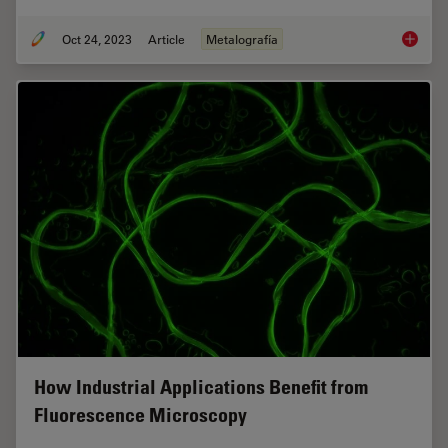
Oct 24, 2023
Article
Metalografía
Five In
How Industrial Applications Benefit from
Fluorescence Microscopy