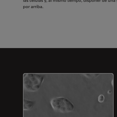
las células y, al mismo tiempo, disponer de una 
por arriba.