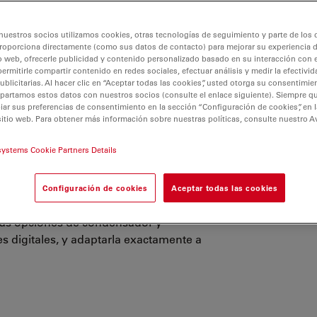
nuestros socios utilizamos cookies, otras tecnologías de seguimiento y parte de los
roporciona directamente (como sus datos de contacto) para mejorar su experiencia 
o web, ofrecerle publicidad y contenido personalizado basado en su interacción con e
permitirle compartir contenido en redes sociales, efectuar análisis y medir la efectivi
licitarias. Al hacer clic en “Aceptar todas las cookies”, usted otorga su consentimie
partamos estos datos con nuestros socios (consulte el enlace siguiente). Siempre qu
r sus preferencias de consentimiento en la sección “Configuración de cookies”, en la
sitio web. Para obtener más información sobre nuestras políticas, consulte nuestro A
systems Cookie Partners Details
de su flujo de trabajo con los
PÓN
y de tejidos de Leica Microsystems.
Configuración de cookies
Aceptar todas las cookies
 configurar una solución de imagen
Nue
 las opciones de condensador y
digitales, y adaptarla exactamente a