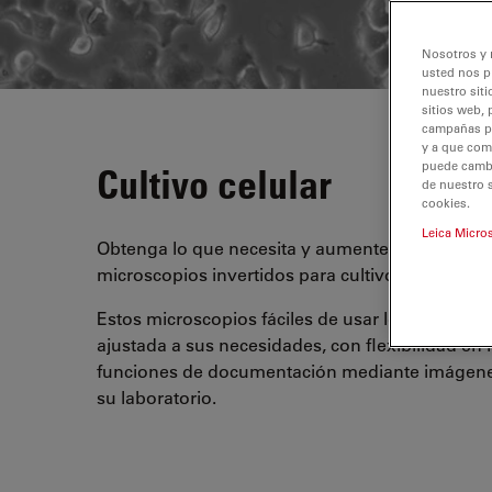
Nosotros y 
usted nos p
nuestro siti
sitios web, 
campañas pub
y a que com
puede cambia
Cultivo celular
de nuestro 
cookies.
Leica Micro
Obtenga lo que necesita y aumente la eficiencia 
microscopios invertidos para cultivos celulares 
Estos microscopios fáciles de usar le permiten
ajustada a sus necesidades, con flexibilidad en
funciones de documentación mediante imágenes 
su laboratorio.