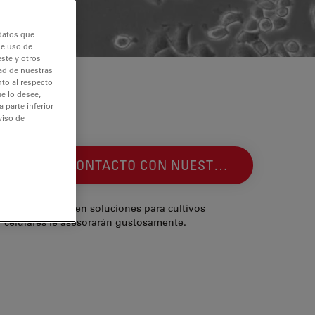
 datos que
de uso de
ste y otros
dad de nuestras
nto al respecto
e lo desee,
 parte inferior
viso de
GASE DE CONTACTO CON NUESTROS EXPERTOS
stros expertos en soluciones para cultivos
celulares le asesorarán gustosamente.