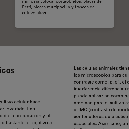
mm para colocar portaobjetos, placas de
Petri, placas multipocillo y frascos de
cultivo altos.
icos
Las células animales tien
los microscopios para cu
contraste como, p. ej., el 
interferencia diferencial)
puede aplicar en combina
cultivo celular hace
emplean para el cultivo ce
er invertido. Los
el IMC (contraste de modu
o de la preparación y el
contenedores de plástico 
o bastante el objetivo a
especiales. Asimismo, un 