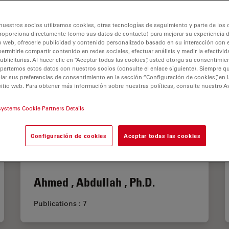
L
M
N
O
P
R
S
T
U
V
W
Y
Z
nuestros socios utilizamos cookies, otras tecnologías de seguimiento y parte de los
roporciona directamente (como sus datos de contacto) para mejorar su experiencia 
o web, ofrecerle publicidad y contenido personalizado basado en su interacción con e
permitirle compartir contenido en redes sociales, efectuar análisis y medir la efectivi
licitarias. Al hacer clic en “Aceptar todas las cookies”, usted otorga su consentimie
partamos estos datos con nuestros socios (consulte el enlace siguiente). Siempre qu
r sus preferencias de consentimiento en la sección “Configuración de cookies”, en la
sitio web. Para obtener más información sobre nuestras políticas, consulte nuestro A
systems Cookie Partners Details
Configuración de cookies
Aceptar todas las cookies
Ahmed , Abdullah , Ph.D.
Publications : 7