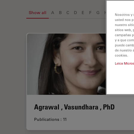
Show all
A
B
C
D
E
F
G
H
I
J
K
Nosotros y 
usted nos p
nuestro siti
sitios web, 
campañas pub
y a que com
puede cambia
de nuestro 
cookies.
Leica Micro
Agrawal , Vasundhara , PhD
Publications : 11