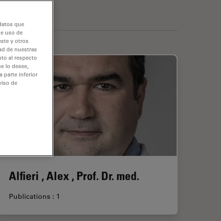
 datos que
de uso de
ste y otros
dad de nuestras
nto al respecto
e lo desee,
 parte inferior
viso de
Alfieri , Alex , Prof. Dr. med.
Publications : 1