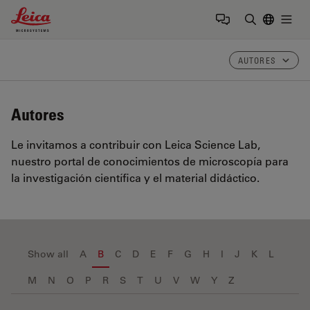
Leica Microsystems Logo
Togg
Introduzca
AUTORES
Autores
Le invitamos a contribuir con Leica Science Lab,
nuestro portal de conocimientos de microscopía para
la investigación científica y el material didáctico.
Show all
A
B
C
D
E
F
G
H
I
J
K
L
M
N
O
P
R
S
T
U
V
W
Y
Z