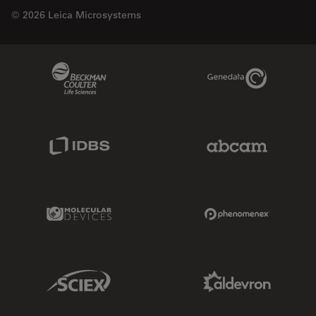
© 2026 Leica Microsystems
Beckman Coulter Link
Genedata Link
IDBS Link
Abcam Limited
Molecular Devices Link
Phenomenex L
Sciex Link
Aldevron Link