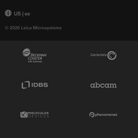
US
|
es
© 2026 Leica Microsystems
Beckman Coulter Link
Genedata Link
IDBS Link
Abcam Limited
Molecular Devices Link
Phenomenex L