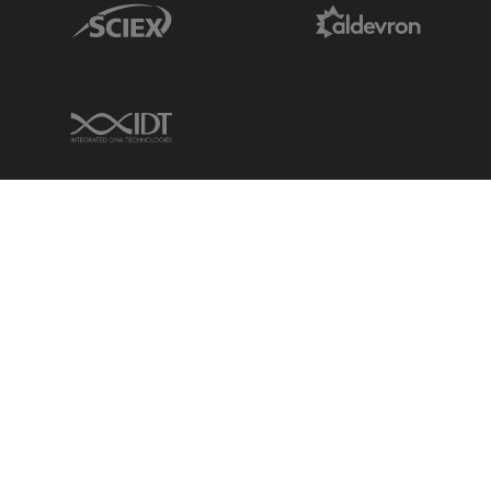
Sciex Link
Aldevron Link
IDT Link