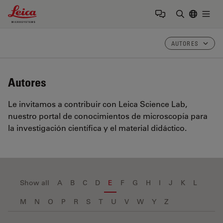
Leica Microsystems Logo
Togg
Introduzca
AUTORES
Autores
Le invitamos a contribuir con Leica Science Lab,
nuestro portal de conocimientos de microscopía para
la investigación científica y el material didáctico.
Show all
A
B
C
D
E
F
G
H
I
J
K
L
M
N
O
P
R
S
T
U
V
W
Y
Z