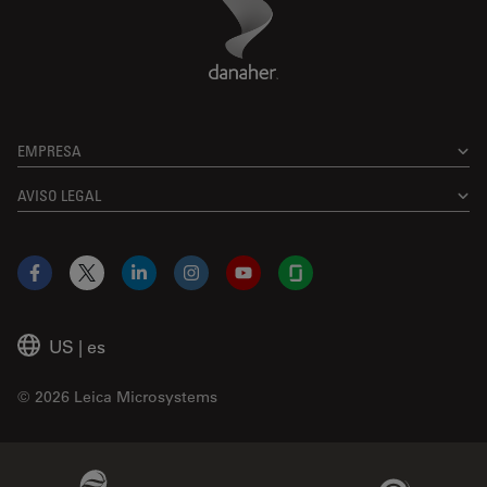
Danaher Logo
Footer
EMPRESA
AVISO LEGAL
Facebook
X
LinkedIn
Instagram
YouTube
Glassdoor
US
|
es
© 2026 Leica Microsystems
Beckman Coulter Link
Genedata Link