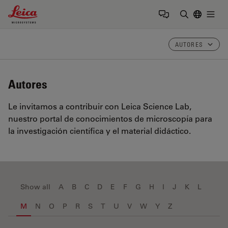
Leica Microsystems Logo
Togg
Introduzca
AUTORES
Autores
Le invitamos a contribuir con Leica Science Lab,
nuestro portal de conocimientos de microscopía para
la investigación científica y el material didáctico.
Show all
A
B
C
D
E
F
G
H
I
J
K
L
M
N
O
P
R
S
T
U
V
W
Y
Z