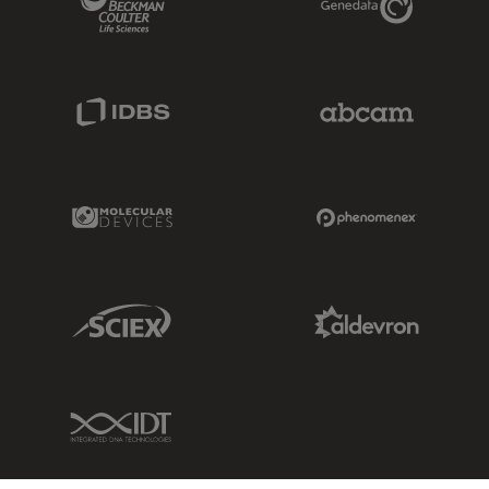
IDBS Link
Abcam Limited
Molecular Devices Link
Phenomenex L
Sciex Link
Aldevron Link
IDT Link