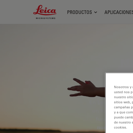
Leica Microsystems Logo
PRODUCTOS
APLICACIONE
Nu
Nosotros y 
usted nos p
nuestro siti
En Leica Microsys
sitios web, 
campañas pub
un futuro más so
y a que com
puede cambia
fundamentale
de nuestro 
nuestro plane
cookies.