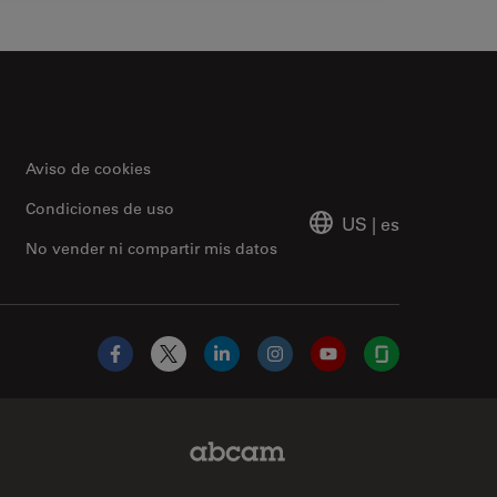
Aviso de cookies
Condiciones de uso
US
|
es
No vender ni compartir mis datos
Facebook
X
LinkedIn
Instagram
YouTube
Glassdoor
Abcam Limited Link