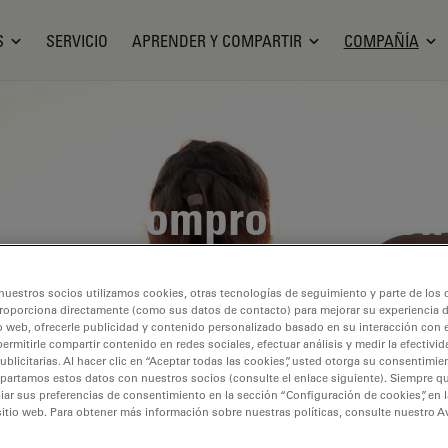
S
SERVICIO
APRENDER Y COMPARTIR
COMPAÑÍA
estro compromiso con
sostenibilidad
nuestros socios utilizamos cookies, otras tecnologías de seguimiento y parte de los
roporciona directamente (como sus datos de contacto) para mejorar su experiencia 
o web, ofrecerle publicidad y contenido personalizado basado en su interacción con e
tems creemos en el poder de la ciencia y la innovac
permitirle compartir contenido en redes sociales, efectuar análisis y medir la efectivi
licitarias. Al hacer clic en “Aceptar todas las cookies”, usted otorga su consentimie
stenible. Nuestra estrategia de sostenibilidad se bas
partamos estos datos con nuestros socios (consulte el enlace siguiente). Siempre qu
r sus preferencias de consentimiento en la sección “Configuración de cookies”, en la
s:
Innovar para un mundo mejor, cuidar de nuestra ge
sitio web. Para obtener más información sobre nuestras políticas, consulte nuestro A
ta.
Al integrar estos principios en nuestras prácticas