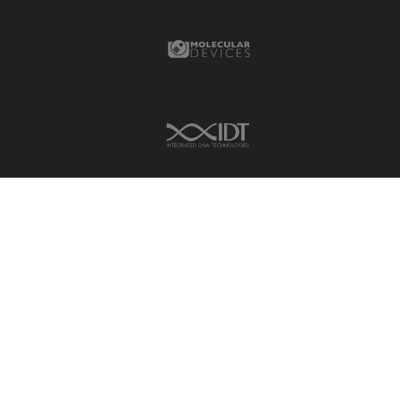
Molecular Devices Link
IDT Link