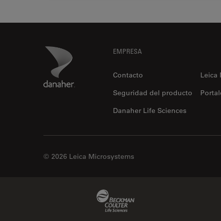
Footer
Danaher Logo
EMPRESA
Contacto
Leica
Seguridad del producto
Portal
Danaher Life Sciences
© 2026 Leica Microsystems
Beckman Coulter Link