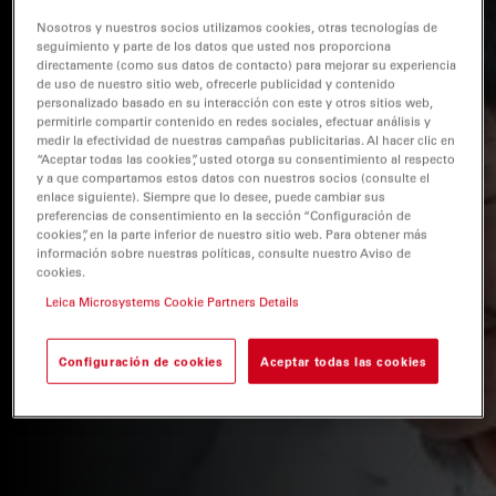
Nosotros y nuestros socios utilizamos cookies, otras tecnologías de
seguimiento y parte de los datos que usted nos proporciona
directamente (como sus datos de contacto) para mejorar su experiencia
de uso de nuestro sitio web, ofrecerle publicidad y contenido
personalizado basado en su interacción con este y otros sitios web,
permitirle compartir contenido en redes sociales, efectuar análisis y
medir la efectividad de nuestras campañas publicitarias. Al hacer clic en
“Aceptar todas las cookies”, usted otorga su consentimiento al respecto
y a que compartamos estos datos con nuestros socios (consulte el
enlace siguiente). Siempre que lo desee, puede cambiar sus
preferencias de consentimiento en la sección “Configuración de
cookies”, en la parte inferior de nuestro sitio web. Para obtener más
información sobre nuestras políticas, consulte nuestro Aviso de
cookies.
Leica Microsystems Cookie Partners Details
Configuración de cookies
Aceptar todas las cookies