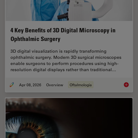
4 Key Benefits of 3D Digital Microscopy in
Ophthalmic Surgery
3D digital visualization is rapidly transforming
ophthalmic surgery. Modern 3D surgical microscopes
enable surgeons to perform procedures using high-
resolution digital displays rather than traditional…
Apr 08, 2026
Overview
Oftalmología
4 Key B