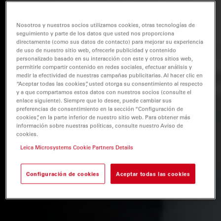
Nosotros y nuestros socios utilizamos cookies, otras tecnologías de
seguimiento y parte de los datos que usted nos proporciona
directamente (como sus datos de contacto) para mejorar su experiencia
de uso de nuestro sitio web, ofrecerle publicidad y contenido
personalizado basado en su interacción con este y otros sitios web,
permitirle compartir contenido en redes sociales, efectuar análisis y
medir la efectividad de nuestras campañas publicitarias. Al hacer clic en
“Aceptar todas las cookies”, usted otorga su consentimiento al respecto
y a que compartamos estos datos con nuestros socios (consulte el
enlace siguiente). Siempre que lo desee, puede cambiar sus
preferencias de consentimiento en la sección “Configuración de
cookies”, en la parte inferior de nuestro sitio web. Para obtener más
información sobre nuestras políticas, consulte nuestro Aviso de
cookies.
Leica Microsystems Cookie Partners Details
Configuración de cookies
Aceptar todas las cookies