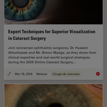
Expert Techniques for Superior Visualization
in Cataract Surgery
Join renowned ophthalmic surgeons, Dr. Hussein
Almuhtaseb and Mr. Simon Madge, as they share their
clinical expertise and real-world surgical strategies
during the 2025 Online Cataract Surgery…
Mar 18, 2026
Webinar
Cirugía de cataratas
Expert T