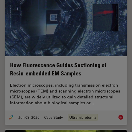
How Fluorescence Guides Sectioning of
Resin-embedded EM Samples
Electron microscopes, including transmission electron
microscopes (TEM) and scanning electron microscopes
(SEM), are widely utilized to gain detailed structural
information about biological samples or…
Jun 03, 2025
Case Study
Ultramicrotomía
How Flu