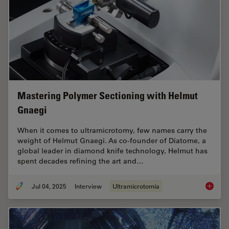
Mastering Polymer Sectioning with Helmut
Gnaegi
When it comes to ultramicrotomy, few names carry the
weight of Helmut Gnaegi. As co-founder of Diatome, a
global leader in diamond knife technology, Helmut has
spent decades refining the art and…
Jul 04, 2025
Interview
Ultramicrotomía
Masteri