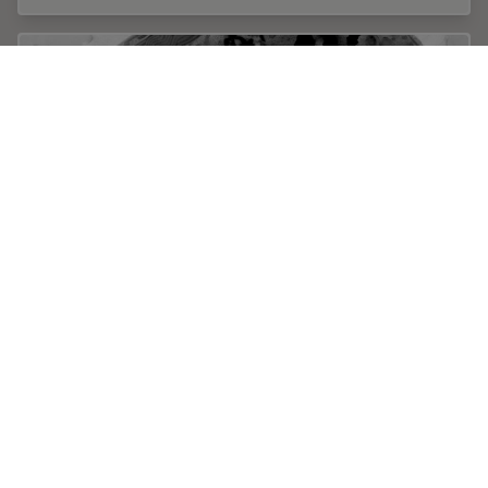
How Marine Microorganism Analysis can be
Improved with High-pressure Freezing
In this application example we showcase the use of
EM-Sample preparation with high pressure freezing,
freeze substiturion and ultramicrotomy for marine
biology focusing on ultrastructural analysis of…