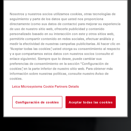
Nosotros y nuestros socios utilizamos cookies, otras tecnologías de
seguimiento y parte de los datos que usted nos proporciona
directamente (como sus datos de contacto) para mejorar su experiencia
de uso de nuestro sitio web, ofrecerle publicidad y contenido
personalizado basado en su interacción con este y otros sitios web,
permitirle compartir contenido en redes sociales, efectuar análisis y
medir la efectividad de nuestras campañas publicitarias. Al hacer clic en
“Aceptar todas las cookies”, usted otorga su consentimiento al respecto
y a que compartamos estos datos con nuestros socios (consulte el
enlace siguiente). Siempre que lo desee, puede cambiar sus
preferencias de consentimiento en la sección “Configuración de
cookies”, en la parte inferior de nuestro sitio web. Para obtener más
información sobre nuestras políticas, consulte nuestro Aviso de
cookies.
Leica Microsystems Cookie Partners Details
Configuración de cookies
Aceptar todas las cookies