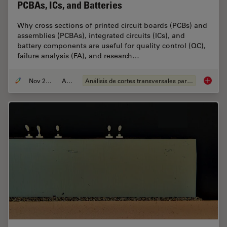
PCBAs, ICs, and Batteries
Why cross sections of printed circuit boards (PCBs) and
assemblies (PCBAs), integrated circuits (ICs), and
battery components are useful for quality control (QC),
failure analysis (FA), and research…
Nov 27, 2023
Article
Análisis de cortes transversales para la microelectrónica
Quality 