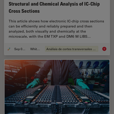
Structural and Chemical Analysis of IC-Chip
Cross Sections
This article shows how electronic IC-chip cross sections
can be efficiently and reliably prepared and then
analyzed, both visually and chemically at the
microscale, with the EM TXP and DM6 M LIBS…
Sep 05, 2023
Whitepaper
Análisis de cortes transversales para la microelectrónica
Structu