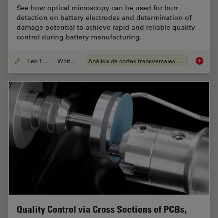
See how optical microscopy can be used for burr
detection on battery electrodes and determination of
damage potential to achieve rapid and reliable quality
control during battery manufacturing.
Feb 12, 2026
Whitepaper
Análisis de cortes transversales para la microelectrónica
Burr De
Quality Control via Cross Sections of PCBs,