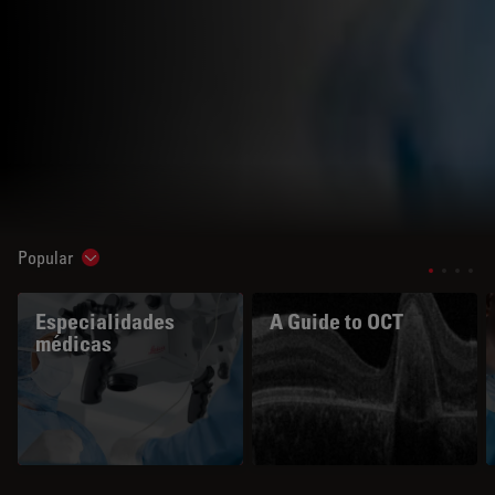
Popular
Show subnavigation
Especialidades
A Guide to OCT
médicas