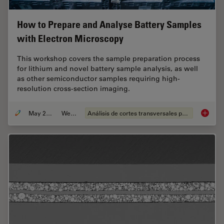
How to Prepare and Analyse Battery Samples
with Electron Microscopy
This workshop covers the sample preparation process
for lithium and novel battery sample analysis, as well
as other semiconductor samples requiring high-
resolution cross-section imaging.
May 25, 2023
Webinar
Análisis de cortes transversales para la microelectrónica
How to 