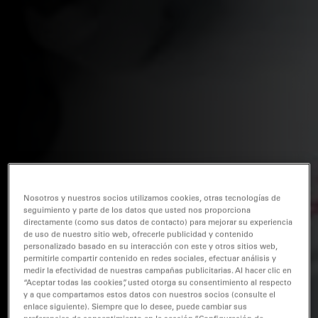
Nosotros y nuestros socios utilizamos cookies, otras tecnologías de
seguimiento y parte de los datos que usted nos proporciona
directamente (como sus datos de contacto) para mejorar su experiencia
de uso de nuestro sitio web, ofrecerle publicidad y contenido
personalizado basado en su interacción con este y otros sitios web,
permitirle compartir contenido en redes sociales, efectuar análisis y
medir la efectividad de nuestras campañas publicitarias. Al hacer clic en
“Aceptar todas las cookies”, usted otorga su consentimiento al respecto
y a que compartamos estos datos con nuestros socios (consulte el
enlace siguiente). Siempre que lo desee, puede cambiar sus