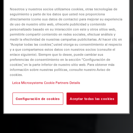
Nosotros y nuestros socios utilizamos cookies, otras tecnologías de
seguimiento y parte de los datos que usted nos proporciona
directamente (como sus datos de contacto) para mejorar su experiencia
de uso de nuestro sitio web, ofrecerle publicidad y contenido
personalizado basado en su interacción con este y otros sitios web,
permitirle compartir contenido en redes sociales, efectuar análisis y
medir la efectividad de nuestras campañas publicitarias. Al hacer clic en
“Aceptar todas las cookies”, usted otorga su consentimiento al respecto
y a que compartamos estos datos con nuestros socios (consulte el
enlace siguiente). Siempre que lo desee, puede cambiar sus
preferencias de consentimiento en la sección “Configuración de
cookies”, en la parte inferior de nuestro sitio web. Para obtener más
información sobre nuestras políticas, consulte nuestro Aviso de
cookies.
Leica Microsystems Cookie Partners Details
Configuración de cookies
Aceptar todas las cookies