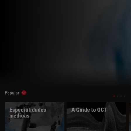
Popular
Show subnavigation
Especialidades
A Guide to OCT
médicas