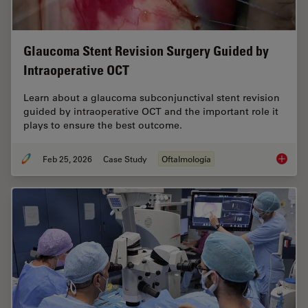
Glaucoma Stent Revision Surgery Guided by
Intraoperative OCT
Learn about a glaucoma subconjunctival stent revision
guided by intraoperative OCT and the important role it
plays to ensure the best outcome.
Feb 25, 2026
Case Study
Oftalmología
Glaucom