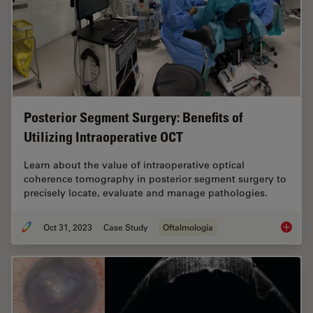
Posterior Segment Surgery: Benefits of
Utilizing Intraoperative OCT
Learn about the value of intraoperative optical
coherence tomography in posterior segment surgery to
precisely locate, evaluate and manage pathologies.
Oct 31, 2023
Case Study
Oftalmología
Posteri