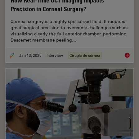
How Real-Time OCT Imaging Impacts
Precision in Corneal Surgery?
Corneal surgery is a highly specialized field. It requires
great surgical precision to overcome challenges such as
visualizing clearly the full anterior chamber, performing
Descemet membrane peeling…
Jan 13, 2025
Interview
Cirugía de córnea
How Rea