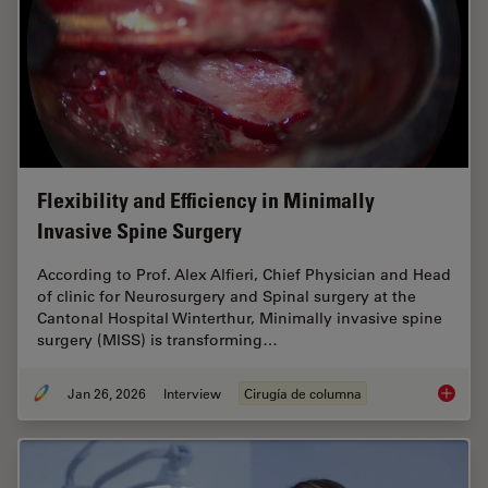
Flexibility and Efficiency in Minimally
Invasive Spine Surgery
According to Prof. Alex Alfieri, Chief Physician and Head
of clinic for Neurosurgery and Spinal surgery at the
Cantonal Hospital Winterthur, Minimally invasive spine
surgery (MISS) is transforming…
Jan 26, 2026
Interview
Cirugía de columna
Flexibil