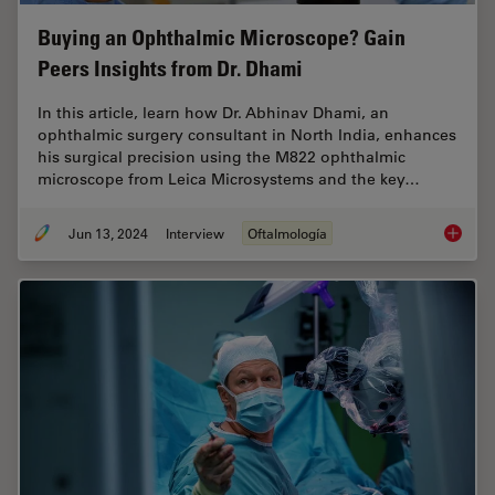
Buying an Ophthalmic Microscope? Gain
Peers Insights from Dr. Dhami
In this article, learn how Dr. Abhinav Dhami, an
ophthalmic surgery consultant in North India, enhances
his surgical precision using the M822 ophthalmic
microscope from Leica Microsystems and the key…
Jun 13, 2024
Interview
Oftalmología
Buying 