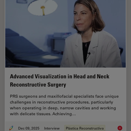
Advanced Visualization in Head and Neck
Reconstructive Surgery
PRS surgeons and maxillofacial specialists face unique
challenges in reconstructive procedures, particularly
when operating in deep, narrow cavities and working
with delicate tissues. Achieving…
Dec 09, 2025
Interview
Plástica Reconstructiva
Advance