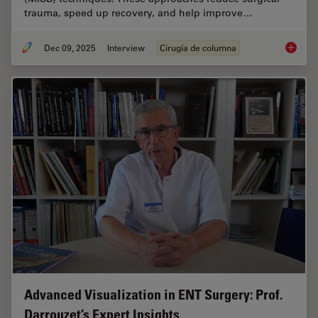
trauma, speed up recovery, and help improve…
Dec 09, 2025
Interview
Cirugía de columna
Advance
Advanced Visualization in ENT Surgery: Prof.
Darrouzet’s Expert Insights