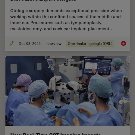
Otologic surgery demands exceptional precision when
working within the confined spaces of the middle and
inner ear. Procedures such as tympanoplasty,
mastoidectomy, and cochlear implant placement…
Dec 08, 2025
Interview
Otorrinolaringología (ORL)
Advanced