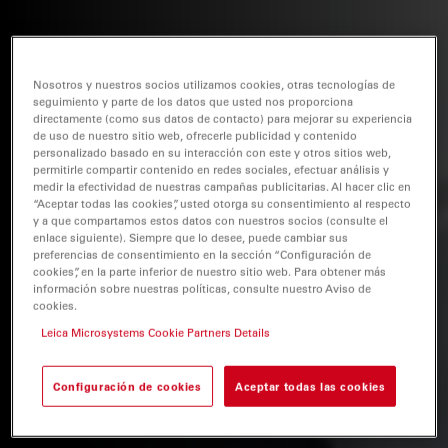
Nosotros y nuestros socios utilizamos cookies, otras tecnologías de
seguimiento y parte de los datos que usted nos proporciona
directamente (como sus datos de contacto) para mejorar su experiencia
de uso de nuestro sitio web, ofrecerle publicidad y contenido
personalizado basado en su interacción con este y otros sitios web,
permitirle compartir contenido en redes sociales, efectuar análisis y
medir la efectividad de nuestras campañas publicitarias. Al hacer clic en
“Aceptar todas las cookies”, usted otorga su consentimiento al respecto
y a que compartamos estos datos con nuestros socios (consulte el
enlace siguiente). Siempre que lo desee, puede cambiar sus
preferencias de consentimiento en la sección “Configuración de
cookies”, en la parte inferior de nuestro sitio web. Para obtener más
información sobre nuestras políticas, consulte nuestro Aviso de
cookies.
Leica Microsystems Cookie Partners Details
Configuración de cookies
Aceptar todas las cookies