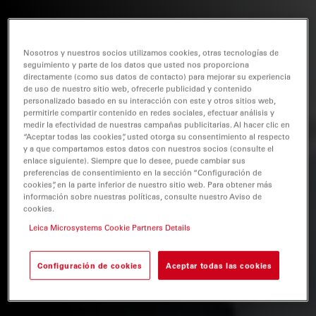
Nosotros y nuestros socios utilizamos cookies, otras tecnologías de
seguimiento y parte de los datos que usted nos proporciona
directamente (como sus datos de contacto) para mejorar su experiencia
de uso de nuestro sitio web, ofrecerle publicidad y contenido
personalizado basado en su interacción con este y otros sitios web,
permitirle compartir contenido en redes sociales, efectuar análisis y
medir la efectividad de nuestras campañas publicitarias. Al hacer clic en
“Aceptar todas las cookies”, usted otorga su consentimiento al respecto
y a que compartamos estos datos con nuestros socios (consulte el
enlace siguiente). Siempre que lo desee, puede cambiar sus
preferencias de consentimiento en la sección “Configuración de
cookies”, en la parte inferior de nuestro sitio web. Para obtener más
información sobre nuestras políticas, consulte nuestro Aviso de
cookies.
Leica Microsystems Cookie Partners Details
Configuración de cookies
Aceptar todas las cookies