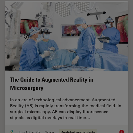
The Guide to Augmented Reality in
Microsurgery
In an era of technological advancement, Augmented
Reality (AR) is rapidly transforming the medical field. In
surgical microscopy, AR can display fluorescence
signals as digital overlays in real-time…
Jun 16, 2025
Guide
Realidad aumentada
The Gui