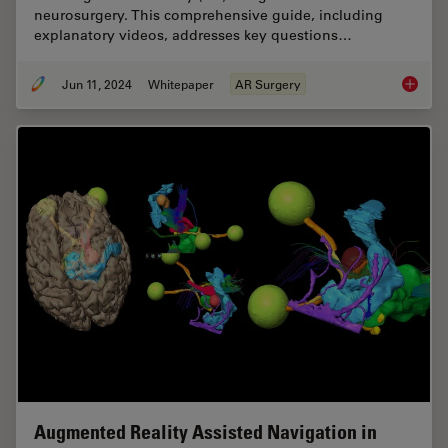
neurosurgery. This comprehensive guide, including
explanatory videos, addresses key questions…
Jun 11, 2024
Whitepaper
AR Surgery
Augment
Augmented Reality Assisted Navigation in