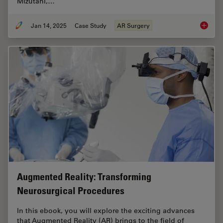
Mizutani,…
Jan 14, 2025
Case Study
AR Surgery
Aneurys
Augmented Reality: Transforming
Neurosurgical Procedures
In this ebook, you will explore the exciting advances
that Augmented Reality (AR) brings to the field of