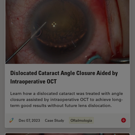
Dislocated Cataract Angle Closure Aided by
Intraoperative OCT
Learn how a dislocated cataract was treated with angle
closure assisted by intraoperative OCT to achieve long-
term good results without future lens dislocation.
Dec 07, 2023
Case Study
Oftalmología
Disloca