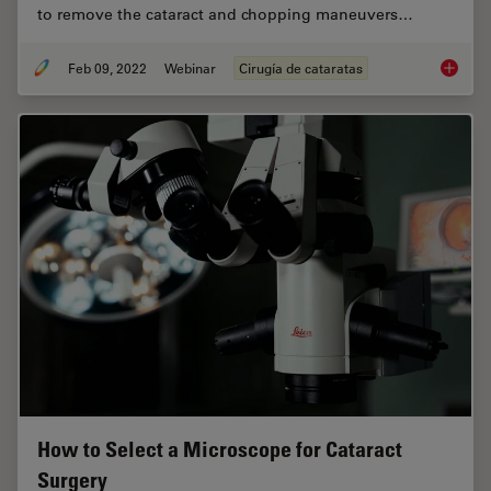
to remove the cataract and chopping maneuvers…
Feb 09, 2022
Webinar
Cirugía de cataratas
Dr. Taw
How to Select a Microscope for Cataract
Surgery