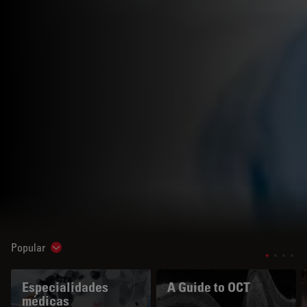
Popular
Show subnavigation
Especialidades
A Guide to OCT
médicas