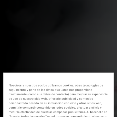
Nosotros y nuestros socios utilizamos cookies, otras tecnologías de
seguimiento y parte de los datos que usted nos proporciona
directamente (como sus datos de contacto) para mejorar su experiencia
de uso de nuestro sitio web, ofrecerle publicidad y contenido
personalizado basado en su interacción con este y otros sitios web,
permitirle compartir contenido en redes sociales, efectuar análisis y
medir la efectividad de nuestras campañas publicitarias. Al hacer clic en
“Aceptar todas las cookies”, usted otorga su consentimiento al respecto