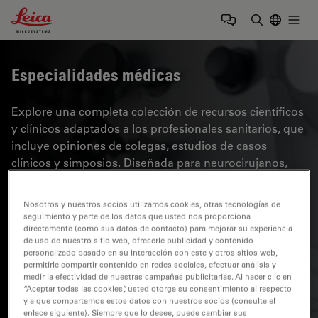
Leica Microsystems Logo
Togg
Introduzca
Especialidades médicas
Explore una completa colección de recursos científicos
y clínicos adaptados a los profesionales sanitarios, que
incluye opiniones de colegas, estudios de casos
clínicos y simposios. Diseñada para neurocirujanos,
oftalmólogos y especialistas en cirugía plástica y
reparadora, otorrinolaringología y odontología. Esta
Nosotros y nuestros socios utilizamos cookies, otras tecnologías de
colección destaca los últimos avances en microscopía
seguimiento y parte de los datos que usted nos proporciona
quirúrgica. Descubra cómo las tecnologías quirúrgicas
directamente (como sus datos de contacto) para mejorar su experiencia
de uso de nuestro sitio web, ofrecerle publicidad y contenido
de vanguardia, como la fluorescencia AR, la
personalizado basado en su interacción con este y otros sitios web,
visualización 3D y las imágenes OCT intraoperatorias,
permitirle compartir contenido en redes sociales, efectuar análisis y
medir la efectividad de nuestras campañas publicitarias. Al hacer clic en
permiten tomar decisiones con confianza y precisión
“Aceptar todas las cookies”, usted otorga su consentimiento al respecto
en cirugías complejas.
y a que compartamos estos datos con nuestros socios (consulte el
enlace siguiente). Siempre que lo desee, puede cambiar sus