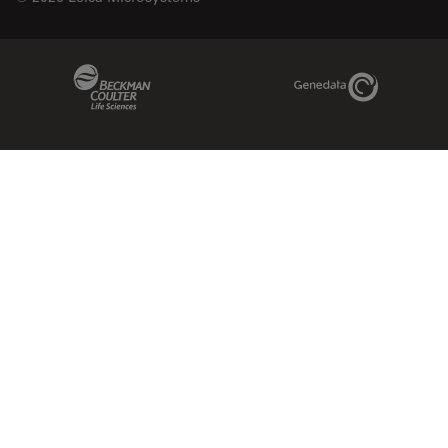
Beckman Coulter Link
Genedata Link
IDBS Link
Abcam Limited
Molecular Devices Link
Phenomenex L
Sciex Link
Aldevron Link