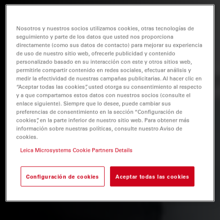
Nosotros y nuestros socios utilizamos cookies, otras tecnologías de
seguimiento y parte de los datos que usted nos proporciona
directamente (como sus datos de contacto) para mejorar su experiencia
de uso de nuestro sitio web, ofrecerle publicidad y contenido
personalizado basado en su interacción con este y otros sitios web,
permitirle compartir contenido en redes sociales, efectuar análisis y
medir la efectividad de nuestras campañas publicitarias. Al hacer clic en
“Aceptar todas las cookies”, usted otorga su consentimiento al respecto
y a que compartamos estos datos con nuestros socios (consulte el
enlace siguiente). Siempre que lo desee, puede cambiar sus
preferencias de consentimiento en la sección “Configuración de
cookies”, en la parte inferior de nuestro sitio web. Para obtener más
información sobre nuestras políticas, consulte nuestro Aviso de
cookies.
Leica Microsystems Cookie Partners Details
Configuración de cookies
Aceptar todas las cookies