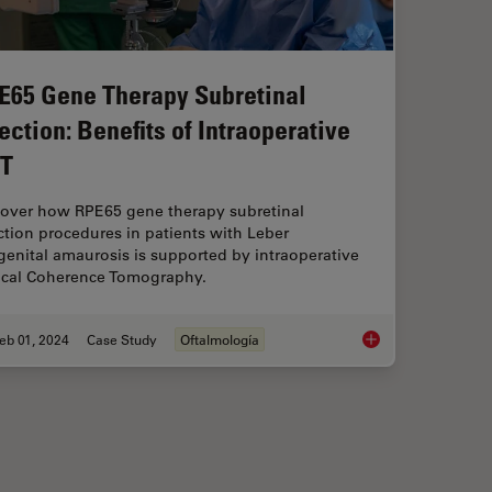
E65 Gene Therapy Subretinal
jection: Benefits of Intraoperative
T
cover how RPE65 gene therapy subretinal
ction procedures in patients with Leber
enital amaurosis is supported by intraoperative
ical Coherence Tomography.
eb 01, 2024
Case Study
Oftalmología
c Microscope? Gain Peers Insights from Dr. Dhami
RPE65 Gene Therapy S