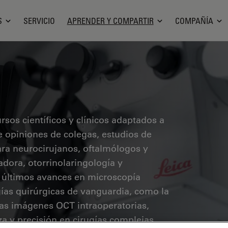
S
SERVICIO
APRENDER Y COMPARTIR
COMPAÑÍA
sos científicos y clínicos adaptados a
ye opiniones de colegas, estudios de
ara neurocirujanos, oftalmólogos y
radora, otorrinolaringología y
s últimos avances en microscopía
ías quirúrgicas de vanguardia, como la
 las imágenes OCT intraoperatorias,
a y precisión en cirugías complejas.