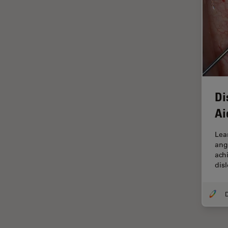
HyD
Imágenes cuantitativas
Imágenes de células vivas
Imagenología in vivo de
organismos completos
Imagenología y análisis de
Di
tejidos avanzados
Ai
Imperial Imaging Hub
Industria Metalúrgica
Lea
ang
Industrie électronique et des
ach
semi-conducteurs
dis
Inmunofluorescencia
D
Inteligencia Artificial
Inverted Microscopy