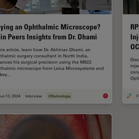
ying an Ophthalmic Microscope?
RP
in Peers Insights from Dr. Dhami
In
OC
this article, learn how Dr. Abhinav Dhami, an
thalmic surgery consultant in North India,
Dis
ances his surgical precision using the M822
inje
thalmic microscope from Leica Microsystems and
cong
 key…
Opt
un 13, 2024
Interview
Oftalmología
F
Buying an Ophthalmi