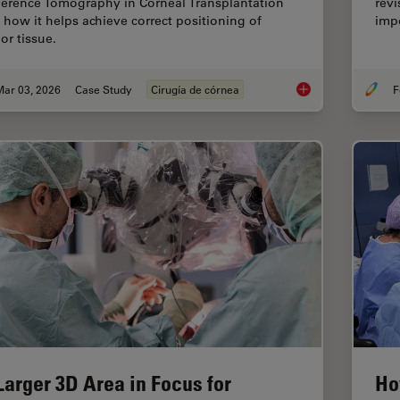
erence Tomography in Corneal Transplantation
revi
 how it helps achieve correct positioning of
impo
or tissue.
Mar 03, 2026
Case Study
Cirugía de córnea
F
Ophthalmology Case 
Larger 3D Area in Focus for
Ho