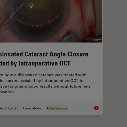
slocated Cataract Angle Closure
ded by Intraoperative OCT
rn how a dislocated cataract was treated with
le closure assisted by intraoperative OCT to
ieve long-term good results without future lens
location.
ec 07, 2023
Case Study
Oftalmología
Dislocated Cataract