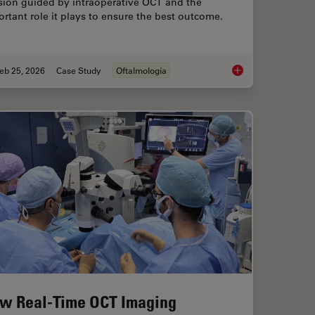
sion guided by intraoperative OCT and the
rtant role it plays to ensure the best outcome.
eb 25, 2026
Case Study
Oftalmología
Study: Corneal Transplantation
Glaucoma Stent Revi
w Real-Time OCT Imaging