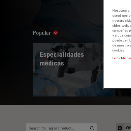
Nosotros y 
usted nos p
nuestro siti
sitios web, 
campañas pub
Popular
Show subnavigation
y a que com
puede cambia
de nuestro 
cookies.
Especialidades
A 
Leica Micro
médicas
Of