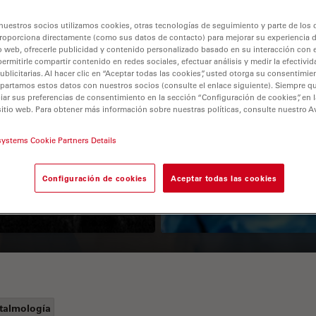
nuestros socios utilizamos cookies, otras tecnologías de seguimiento y parte de los
roporciona directamente (como sus datos de contacto) para mejorar su experiencia 
o web, ofrecerle publicidad y contenido personalizado basado en su interacción con e
permitirle compartir contenido en redes sociales, efectuar análisis y medir la efectivi
licitarias. Al hacer clic en “Aceptar todas las cookies”, usted otorga su consentimie
partamos estos datos con nuestros socios (consulte el enlace siguiente). Siempre qu
r sus preferencias de consentimiento en la sección “Configuración de cookies”, en la
sitio web. Para obtener más información sobre nuestras políticas, consulte nuestro A
Guide to OCT
How to Drape a
systems Cookie Partners Details
Surgical Microscop
Configuración de cookies
Aceptar todas las cookies
talmología