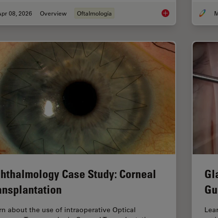
pr 08, 2026
Overview
Oftalmología
M
4 Key Benefits of 3D
hthalmology Case Study: Corneal
Gl
ansplantation
Gu
rn about the use of intraoperative Optical
Lea