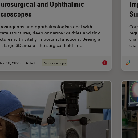
urosurgical and Ophthalmic
Im
croscopes
Su
rosurgeons and ophthalmologists deal with
Corn
icate structures, deep or narrow cavities and tiny
requ
uctures with vitally important functions. Seeing a
chal
r, large 3D area of the surgical field in…
cha
Dec 18, 2025
Article
Neurocirugía
J
A Larger 3D Area in