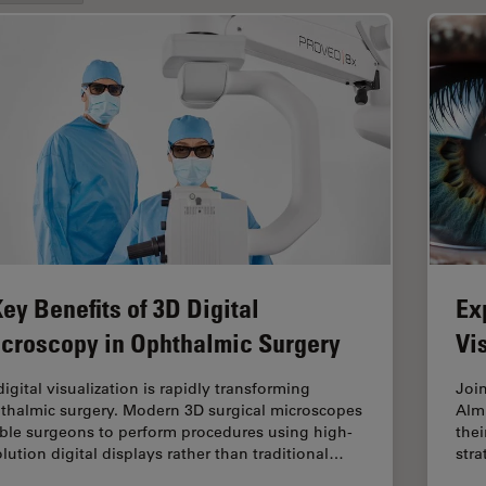
Key Benefits of 3D Digital
Ex
croscopy in Ophthalmic Surgery
Vi
igital visualization is rapidly transforming
Joi
thalmic surgery. Modern 3D surgical microscopes
Alm
ble surgeons to perform procedures using high-
thei
olution digital displays rather than traditional…
stra