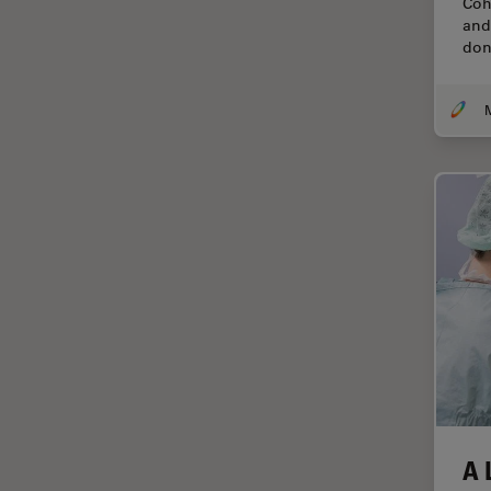
Coh
and
Cirugía de columna
don
Cirugía de córnea
Cirugía de glaucoma
Cirugías de retina
CLEM
Conceptos básicos de
microscopía
Congelación a alta presión
Conservación de arte
Contrast Methods in Light
Microscopy
Crio SEM
Cultivo celular
A 
De microscopía