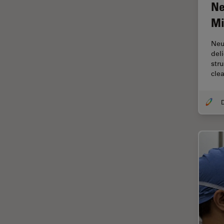
Ne
Disección
Mi
Dispersión Raman Coherente
(CRS)
Neu
del
Drosophila Research
str
clea
Educación
Enfermedades
neurodegenerativas
Ergonomía
Especialidades médicas
Espectroscopia de
descomposición inducida por
láser (LIBS)
F-Techniques
Fabricación de baterías
FLIM (microscopía de