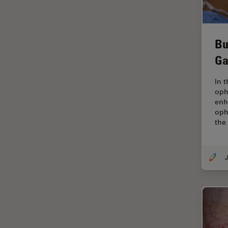
tiempos de vida de
fluorescencia)
Fluorescencia
Bu
Fluoróforo
Ga
FluoSync
In 
FRAP
oph
enh
Fresado con haz de iones
oph
the
FRET
Funciones de STELLARIS
J
Garantía de calidad / Control
de calidad
Ginecología y Urología
Granos
Historia