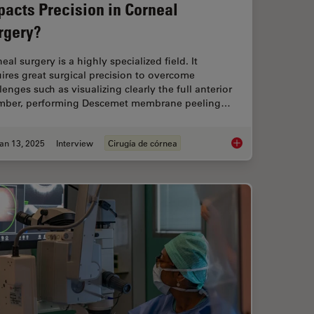
pacts Precision in Corneal
rgery?
eal surgery is a highly specialized field. It
ires great surgical precision to overcome
lenges such as visualizing clearly the full anterior
mber, performing Descemet membrane peeling…
an 13, 2025
Interview
Cirugía de córnea
 Focus for Neurosurgical and Ophthalmic Microscopes
How Real-Time OCT I