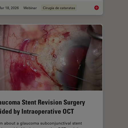
ar 18, 2026
Webinar
Cirugía de cataratas
 Digital Microscopy in Ophthalmic Surgery
Expert Techniques fo
aucoma Stent Revision Surgery
ided by Intraoperative OCT
rn about a glaucoma subconjunctival stent