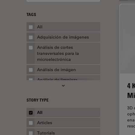
TAGS
All
Adquisición de imágenes
Análisis de cortes
transversales para la
microelectrónica
Análisis de imágen
Análisis de limpieza
4 
Análisis multiplex espacial
Mi
STORY TYPE
Apertura numérica
3D d
AR Surgery
All
oph
ena
Automoción y transporte
Articles
res
Biofarmacia
Tutorials