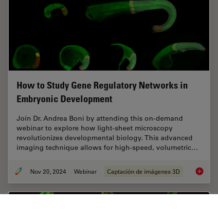
How to Study Gene Regulatory Networks in
Embryonic Development
Join Dr. Andrea Boni by attending this on-demand
webinar to explore how light-sheet microscopy
revolutionizes developmental biology. This advanced
imaging technique allows for high-speed, volumetric…
Nov 20, 2024
Webinar
Captación de imágenes 3D
How to 