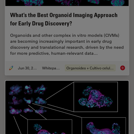
What’s the Best Organoid Imaging Approach
for Early Drug Discovery?
Organoids and other complex in vitro models (CIVMs)
are becoming increasingly important in early drug
discovery and translational research, driven by the need
for more predictive, human-relevant data…
Jun 30, 2026
Whitepaper
Organoides + Cultivo celular 3D
What’s 