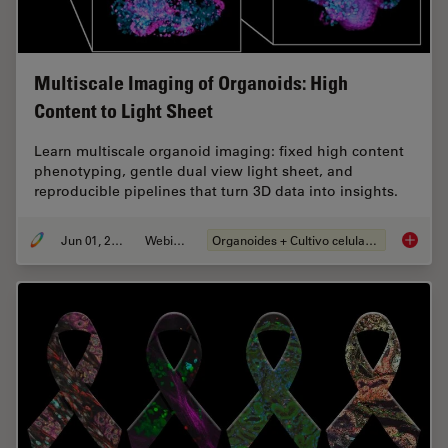
Multiscale Imaging of Organoids: High
Content to Light Sheet
Learn multiscale organoid imaging: fixed high content
phenotyping, gentle dual view light sheet, and
reproducible pipelines that turn 3D data into insights.
Jun 01, 2026
Webinar
Organoides + Cultivo celular 3D
Multisc