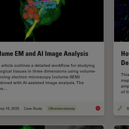
lume EM and AI Image Analysis
Ho
De
 article outlines a detailed workflow for studying
logical tissues in three dimensions using volume-
This
nning electron microscopy (volume-SEM)
map
bined with AI-assisted image analysis. The
ampu
us…
of l
Sep 16, 2025
Case Study
Ultramicrotomía
S
Volume EM and AI I