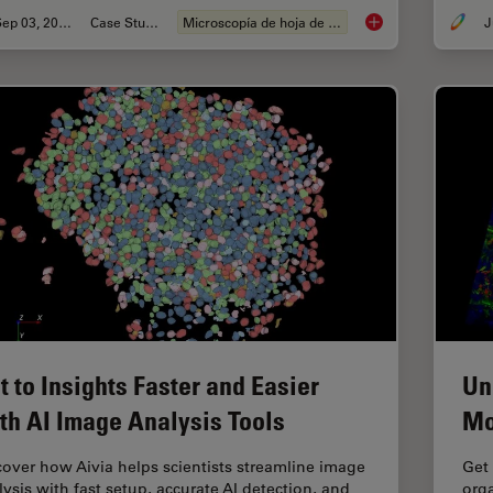
Sep 03, 2025
Case Study
Microscopía de hoja de luz
J
Capturing Developm
t to Insights Faster and Easier
Un
th AI Image Analysis Tools
Mo
cover how Aivia helps scientists streamline image
Get 
lysis with fast setup, accurate AI detection, and
orga