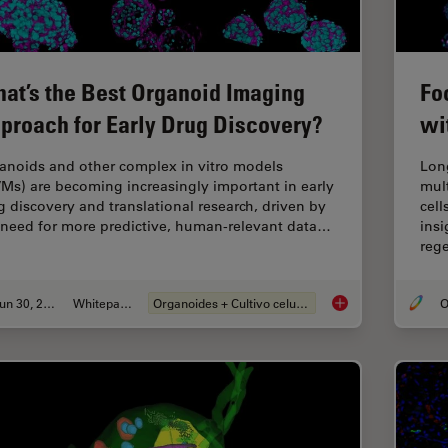
at’s the Best Organoid Imaging
Fo
proach for Early Drug Discovery?
wi
anoids and other complex in vitro models
Lon
VMs) are becoming increasingly important in early
mul
g discovery and translational research, driven by
cell
 need for more predictive, human-relevant data…
insi
reg
Jun 30, 2026
Whitepaper
Organoides + Cultivo celular 3D
O
What’s the Best Org