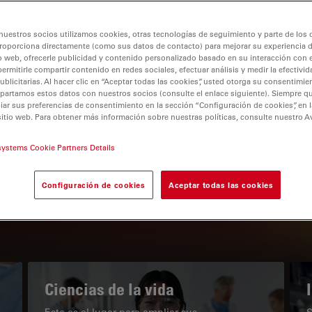
nuestros socios utilizamos cookies, otras tecnologías de seguimiento y parte de los
roporciona directamente (como sus datos de contacto) para mejorar su experiencia 
o web, ofrecerle publicidad y contenido personalizado basado en su interacción con e
permitirle compartir contenido en redes sociales, efectuar análisis y medir la efectivi
tion
licitarias. Al hacer clic en “Aceptar todas las cookies”, usted otorga su consentimie
partamos estos datos con nuestros socios (consulte el enlace siguiente). Siempre qu
r sus preferencias de consentimiento en la sección “Configuración de cookies”, en la
sitio web. Para obtener más información sobre nuestras políticas, consulte nuestro A
EL PORTAL DE CONOCIMIENTO
systems Cookie Partners Details
Nuestros últimos artículos
Configuración de cookies
Aceptar todas las cookies
Read arti
subnavigation
Ciencias de la vida
Este es el lugar para ampliar sus
S