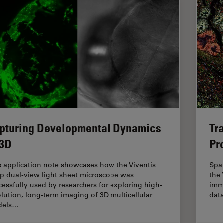
pturing Developmental Dynamics
Tr
 3D
Pr
s application note showcases how the Viventis
Spa
p dual-view light sheet microscope was
the 
cessfully used by researchers for exploring high-
imm
olution, long-term imaging of 3D multicellular
dat
dels…