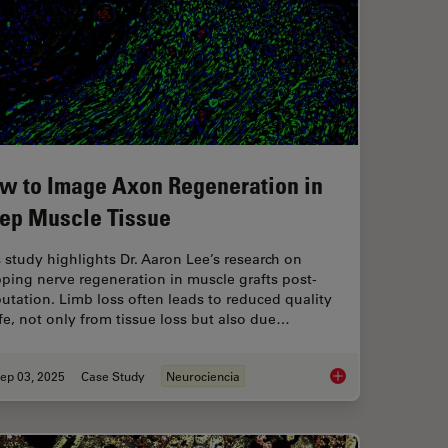
w to Image Axon Regeneration in
ep Muscle Tissue
 study highlights Dr. Aaron Lee’s research on
ping nerve regeneration in muscle grafts post-
tation. Limb loss often leads to reduced quality
ife, not only from tissue loss but also due…
ep 03, 2025
Case Study
Neurociencia
mage Analysis
How to Image Axon R