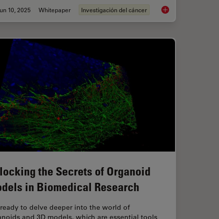
un 10, 2025
Whitepaper
Investigación del cáncer
ental Dynamics in 3D
Transforming Resear
locking the Secrets of Organoid
dels in Biomedical Research
ready to delve deeper into the world of
noids and 3D models, which are essential tools