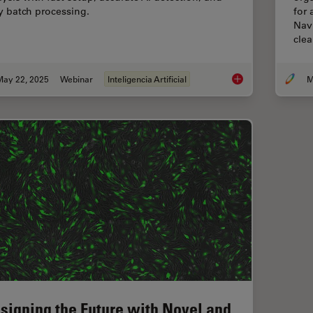
y batch processing.
for
Nav
cle
May 22, 2025
Webinar
Inteligencia Artificial
Get to Insights Fast
signing the Future with Novel and