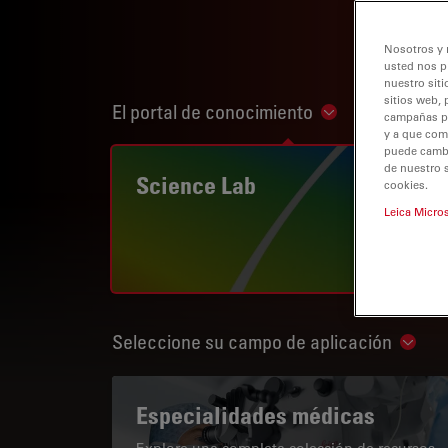
Nosotros y 
usted nos p
nuestro siti
sitios web, 
El portal de conocimiento
Show subnaviga
campañas pub
y a que com
puede cambia
de nuestro 
Science Lab
cookies.
Leica Micro
Seleccione su campo de aplicación
Show 
Especialidades médicas
Explore una completa colección de recursos