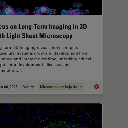
cus on Long-Term Imaging in 3D
th Light Sheet Microscopy
g-term 3D imaging reveals how complex
ticellular systems grow and develop and how
s move and interact over time, unlocking critical
ghts into development, disease, and
eneration.…
ct 06, 2025
Gallery
Microscopía de hoja de luz
anoid Imaging Approach for Early Drug Discovery?
Focus on Long-Term 