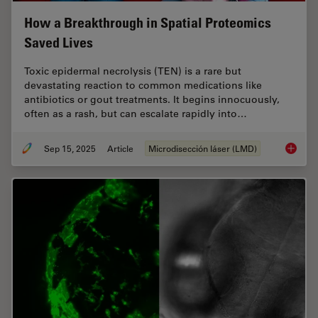
How a Breakthrough in Spatial Proteomics
Saved Lives
Toxic epidermal necrolysis (TEN) is a rare but
devastating reaction to common medications like
antibiotics or gout treatments. It begins innocuously,
often as a rash, but can escalate rapidly into…
Sep 15, 2025
Article
Microdisección láser (LMD)
How a B