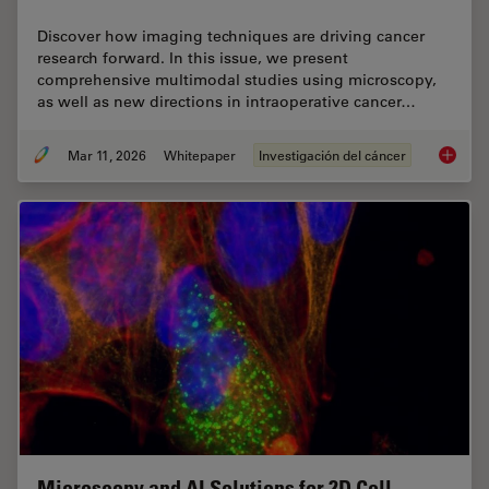
Discover how imaging techniques are driving cancer
research forward. In this issue, we present
comprehensive multimodal studies using microscopy,
as well as new directions in intraoperative cancer…
Mar 11, 2026
Whitepaper
Investigación del cáncer
Researc
Microscopy and AI Solutions for 2D Cell