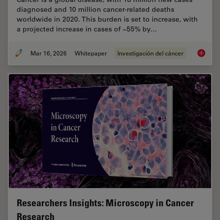
diagnosed and 10 million cancer-related deaths
worldwide in 2020. This burden is set to increase, with
a projected increase in cases of ~55% by…
Mar 16, 2026
Whitepaper
Investigación del cáncer
History
Researchers Insights: Microscopy in Cancer
Research