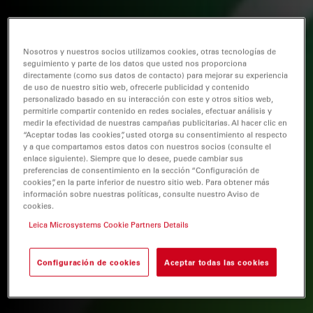
Nosotros y nuestros socios utilizamos cookies, otras tecnologías de
seguimiento y parte de los datos que usted nos proporciona
directamente (como sus datos de contacto) para mejorar su experiencia
de uso de nuestro sitio web, ofrecerle publicidad y contenido
personalizado basado en su interacción con este y otros sitios web,
permitirle compartir contenido en redes sociales, efectuar análisis y
medir la efectividad de nuestras campañas publicitarias. Al hacer clic en
“Aceptar todas las cookies”, usted otorga su consentimiento al respecto
y a que compartamos estos datos con nuestros socios (consulte el
enlace siguiente). Siempre que lo desee, puede cambiar sus
preferencias de consentimiento en la sección “Configuración de
cookies”, en la parte inferior de nuestro sitio web. Para obtener más
información sobre nuestras políticas, consulte nuestro Aviso de
cookies.
Leica Microsystems Cookie Partners Details
Configuración de cookies
Aceptar todas las cookies