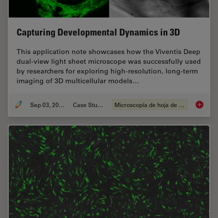
Capturing Developmental Dynamics in 3D
This application note showcases how the Viventis Deep
dual-view light sheet microscope was successfully used
by researchers for exploring high-resolution, long-term
imaging of 3D multicellular models…
Sep 03, 2025
Case Study
Microscopía de hoja de luz
Capturi