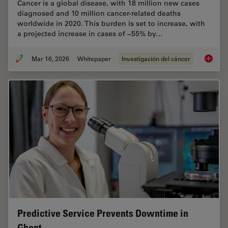
Cancer is a global disease, with 18 million new cases
diagnosed and 10 million cancer-related deaths
worldwide in 2020. This burden is set to increase, with
a projected increase in cases of ~55% by…
Mar 16, 2026
Whitepaper
Investigación del cáncer
History
Predictive Service Prevents Downtime in
Ghent