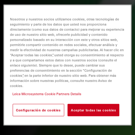
Nosotros y nuestros socios utilizamos cookies, otras tecnologías de
seguimiento y parte de los datos que usted nos proporciona
directamente (como sus datos de contacto) para mejorar su experiencia
de uso de nuestro sitio web, ofrecerle publicidad y contenido
personalizado basado en su interacción con este y otros sitios web,
permitirle compartir contenido en redes sociales, efectuar análisis y
medir la efectividad de nuestras campañas publicitarias. Al hacer clic en
“Aceptar todas las cookies”, usted otorga su consentimiento al respecto
y a que compartamos estos datos con nuestros socios (consulte el
enlace siguiente). Siempre que lo desee, puede cambiar sus
preferencias de consentimiento en la sección “Configuración de
cookies”, en la parte inferior de nuestro sitio web. Para obtener más
información sobre nuestras políticas, consulte nuestro Aviso de
cookies.
Leica Microsystems Cookie Partners Details
Configuración de cookies
Aceptar todas las cookies