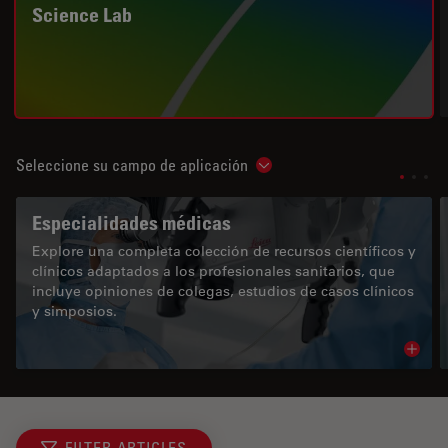
Science Lab
Seleccione su campo de aplicación
Show subnavigation
Especialidades médicas
Explore una completa colección de recursos científicos y
clínicos adaptados a los profesionales sanitarios, que
incluye opiniones de colegas, estudios de casos clínicos
y simposios.
Read 
FILTER ARTICLES