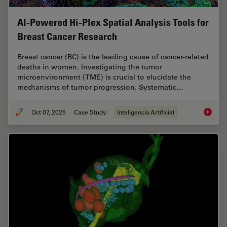
AI-Powered Hi-Plex Spatial Analysis Tools for
Breast Cancer Research
Breast cancer (BC) is the leading cause of cancer-related
deaths in women. Investigating the tumor
microenvironment (TME) is crucial to elucidate the
mechanisms of tumor progression. Systematic…
Oct 07, 2025
Case Study
Inteligencia Artificial
AI-Powe