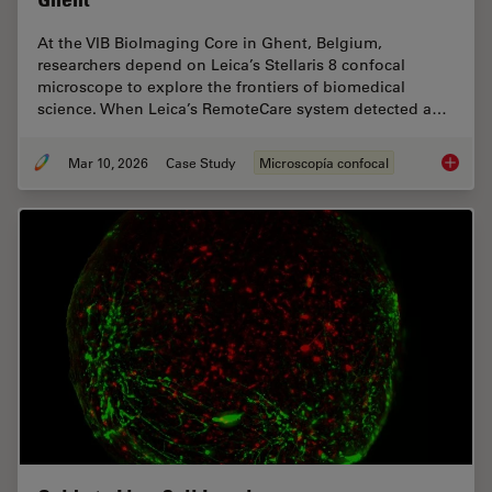
At the VIB BioImaging Core in Ghent, Belgium,
researchers depend on Leica’s Stellaris 8 confocal
microscope to explore the frontiers of biomedical
science. When Leica’s RemoteCare system detected a…
Mar 10, 2026
Case Study
Microscopía confocal
Predict