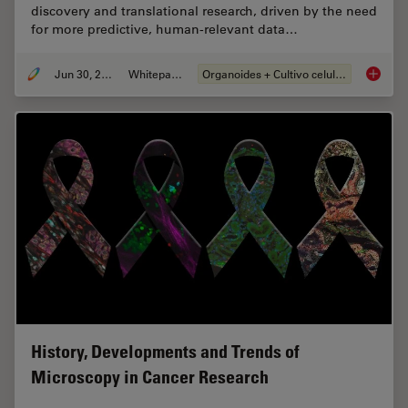
discovery and translational research, driven by the need
for more predictive, human-relevant data…
Jun 30, 2026
Whitepaper
Organoides + Cultivo celular 3D
What’s 
History, Developments and Trends of
Microscopy in Cancer Research