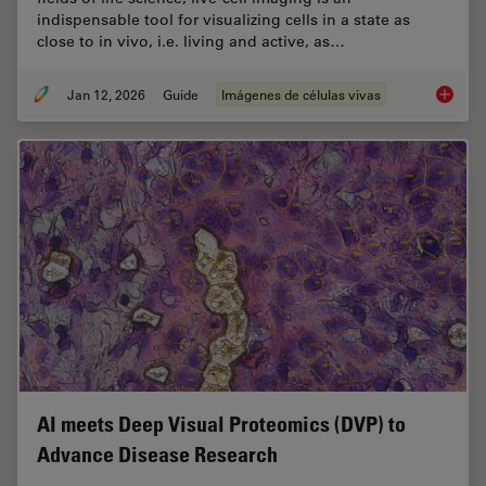
indispensable tool for visualizing cells in a state as
close to in vivo, i.e. living and active, as…
Jan 12, 2026
Guide
Imágenes de células vivas
Guide t
AI meets Deep Visual Proteomics (DVP) to
Advance Disease Research