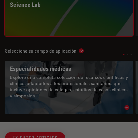
Science Lab
Seleccione su campo de aplicación
Show subnavigation
Especialidades médicas
Explore una completa colección de recursos científicos y
clínicos adaptados a los profesionales sanitarios, que
incluye opiniones de colegas, estudios de casos clínicos
y simposios.
Read 
FILTER ARTICLES