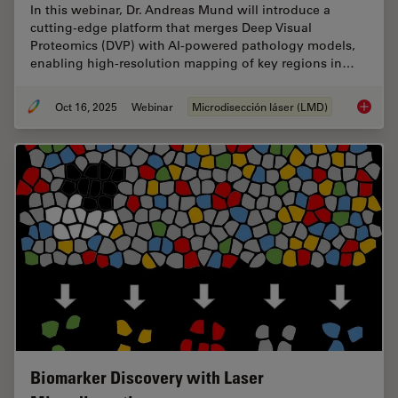
In this webinar, Dr. Andreas Mund will introduce a
cutting-edge platform that merges Deep Visual
Proteomics (DVP) with AI-powered pathology models,
enabling high-resolution mapping of key regions in…
Oct 16, 2025
Webinar
Microdisección láser (LMD)
AI meet
Biomarker Discovery with Laser