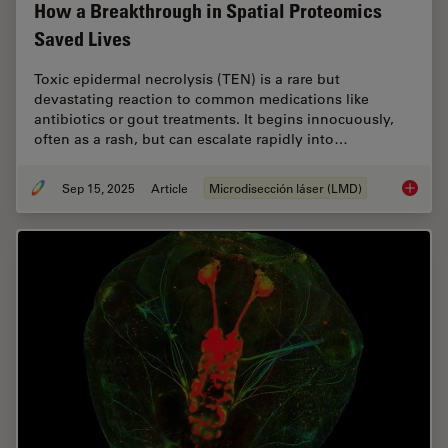
How a Breakthrough in Spatial Proteomics
Saved Lives
Toxic epidermal necrolysis (TEN) is a rare but
devastating reaction to common medications like
antibiotics or gout treatments. It begins innocuously,
often as a rash, but can escalate rapidly into…
Sep 15, 2025
Article
Microdisección láser (LMD)
How a B