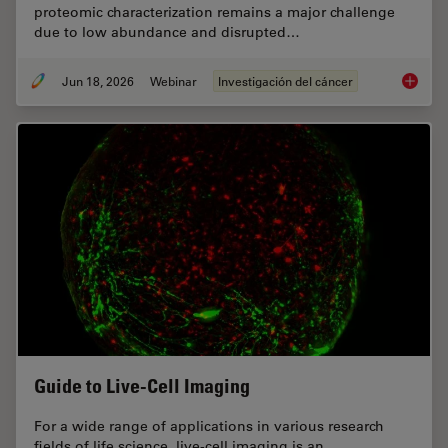
proteomic characterization remains a major challenge
due to low abundance and disrupted…
Jun 18, 2026
Webinar
Investigación del cáncer
Spatial
Guide to Live-Cell Imaging
For a wide range of applications in various research
fields of life science, live-cell imaging is an