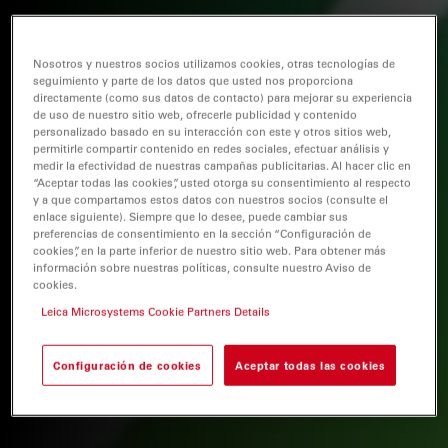
Nosotros y nuestros socios utilizamos cookies, otras tecnologías de
seguimiento y parte de los datos que usted nos proporciona
directamente (como sus datos de contacto) para mejorar su experiencia
de uso de nuestro sitio web, ofrecerle publicidad y contenido
personalizado basado en su interacción con este y otros sitios web,
permitirle compartir contenido en redes sociales, efectuar análisis y
medir la efectividad de nuestras campañas publicitarias. Al hacer clic en
“Aceptar todas las cookies”, usted otorga su consentimiento al respecto
y a que compartamos estos datos con nuestros socios (consulte el
enlace siguiente). Siempre que lo desee, puede cambiar sus
preferencias de consentimiento en la sección “Configuración de
cookies”, en la parte inferior de nuestro sitio web. Para obtener más
información sobre nuestras políticas, consulte nuestro Aviso de
cookies.
Leica Microsystems Cookie Partners Details
Configuración de cookies
Aceptar todas las cookies