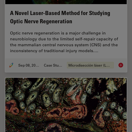
A Novel Laser-Based Method for Studying
Optic Nerve Regeneration
Optic nerve regeneration is a major challenge in
neurobiology due to the limited self-repair capacity of
the mammalian central nervous system (CNS) and the
inconsistency of traditional injury models.…
Sep 08, 2025
Case Study
Microdisección láser (LMD)
A Novel