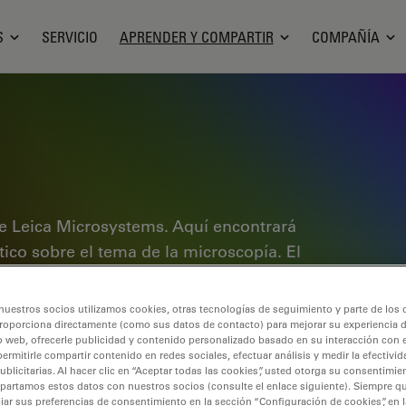
S
SERVICIO
APRENDER Y COMPARTIR
COMPAÑÍA
e Leica Microsystems. Aquí encontrará
ctico sobre el tema de la microscopía. El
ales experimentados y científicos por
rimentos. Explore tutoriales
nuestros socios utilizamos cookies, otras tecnologías de seguimiento y parte de los
cubra los fundamentos de la
roporciona directamente (como sus datos de contacto) para mejorar su experiencia 
o web, ofrecerle publicidad y contenido personalizado basado en su interacción con e
de gama alta. Forme parte de la
permitirle compartir contenido en redes sociales, efectuar análisis y medir la efectivi
licitarias. Al hacer clic en “Aceptar todas las cookies”, usted otorga su consentimie
 conocimientos.
partamos estos datos con nuestros socios (consulte el enlace siguiente). Siempre qu
r sus preferencias de consentimiento en la sección “Configuración de cookies”, en la