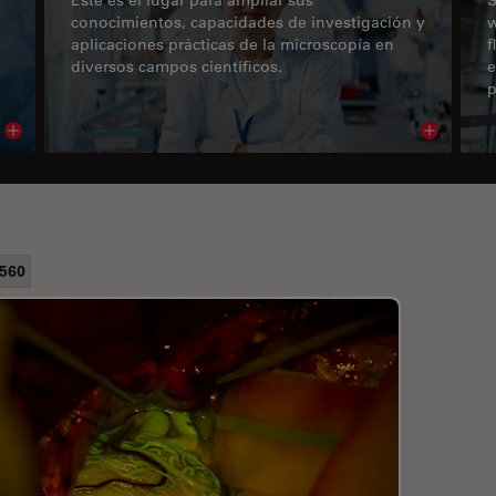
conocimientos, capacidades de investigación y
w
aplicaciones prácticas de la microscopía en
f
diversos campos científicos.
e
p
Read article
Read arti
560