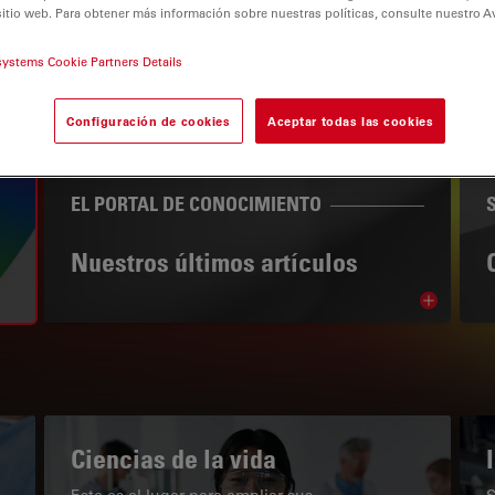
sitio web. Para obtener más información sobre nuestras políticas, consulte nuestro A
systems Cookie Partners Details
Configuración de cookies
Aceptar todas las cookies
tion
EL PORTAL DE CONOCIMIENTO
Nuestros últimos artículos
Read arti
subnavigation
Ciencias de la vida
Este es el lugar para ampliar sus
S