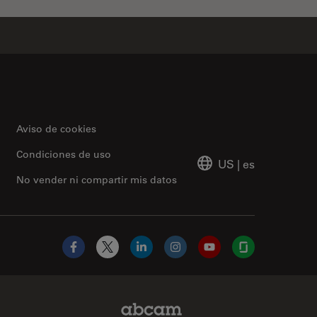
Aviso de cookies
Condiciones de uso
US
|
es
No vender ni compartir mis datos
Facebook
X
LinkedIn
Instagram
YouTube
Glassdoor
Abcam Limited Link