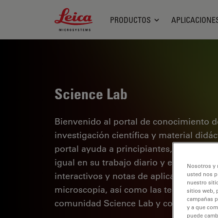
Leica Microsystems Logo
PRODUCTOS
APLICACIONE
Science Lab
Bienvenido al portal de conocimiento d
investigación científica y material didá
portal ayuda a principiantes, profesion
igual en su trabajo diario y en sus expe
Nosotros y 
interactivos y notas de aplicación, des
usted nos p
nuestro siti
microscopía, así como las tecnologías 
sitios web, 
campañas pub
comunidad Science Lab y comparta sus
y a que com
puede cambia