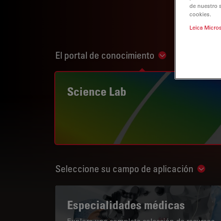
de nuestro 
cookies.
Leica Micro
El portal de conocimiento
Show subnaviga
Science Lab
Seleccione su campo de aplicación
Show 
Especialidades médicas
Explore una completa colección de recursos