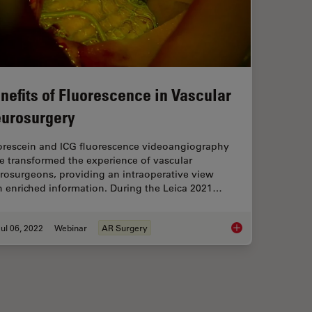
nefits of Fluorescence in Vascular
urosurgery
orescein and ICG fluorescence videoangiography
e transformed the experience of vascular
rosurgeons, providing an intraoperative view
h enriched information. During the Leica 2021…
ul 06, 2022
Webinar
AR Surgery
Benefits of Fluores