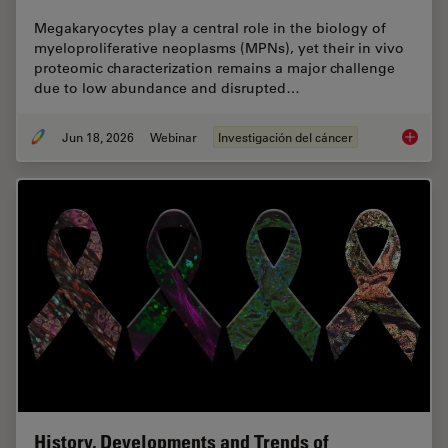
Megakaryocytes play a central role in the biology of
myeloproliferative neoplasms (MPNs), yet their in vivo
proteomic characterization remains a major challenge
due to low abundance and disrupted…
Jun 18, 2026
Webinar
Investigación del cáncer
Spatial
History, Developments and Trends of