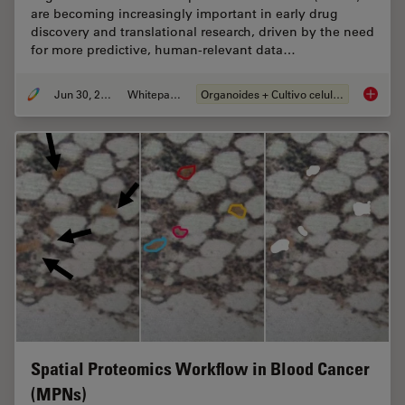
are becoming increasingly important in early drug
discovery and translational research, driven by the need
for more predictive, human-relevant data…
Jun 30, 2026
Whitepaper
Organoides + Cultivo celular 3D
What’s 
Spatial Proteomics Workflow in Blood Cancer
(MPNs)