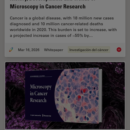
Microscopy in Cancer Research
Cancer is a global disease, with 18 million new cases
diagnosed and 10 million cancer-related deaths
worldwide in 2020. This burden is set to increase, with
a projected increase in cases of ~55% by…
Mar 16, 2026
Whitepaper
Investigación del cáncer
History