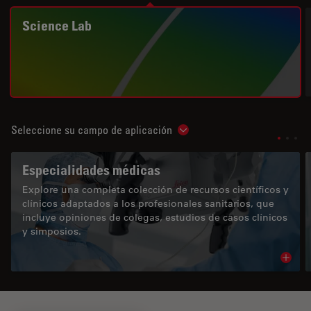
Science Lab
Seleccione su campo de aplicación
Show subnavigation
Especialidades médicas
Explore una completa colección de recursos científicos y
clínicos adaptados a los profesionales sanitarios, que
incluye opiniones de colegas, estudios de casos clínicos
y simposios.
Read 