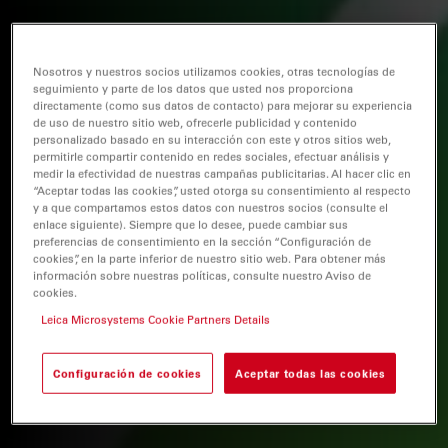
Nosotros y nuestros socios utilizamos cookies, otras tecnologías de
seguimiento y parte de los datos que usted nos proporciona
directamente (como sus datos de contacto) para mejorar su experiencia
de uso de nuestro sitio web, ofrecerle publicidad y contenido
personalizado basado en su interacción con este y otros sitios web,
permitirle compartir contenido en redes sociales, efectuar análisis y
medir la efectividad de nuestras campañas publicitarias. Al hacer clic en
“Aceptar todas las cookies”, usted otorga su consentimiento al respecto
y a que compartamos estos datos con nuestros socios (consulte el
enlace siguiente). Siempre que lo desee, puede cambiar sus
preferencias de consentimiento en la sección “Configuración de
cookies”, en la parte inferior de nuestro sitio web. Para obtener más
información sobre nuestras políticas, consulte nuestro Aviso de
cookies.
Leica Microsystems Cookie Partners Details
Configuración de cookies
Aceptar todas las cookies