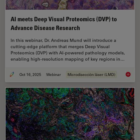
AI meets Deep Visual Proteomics (DVP) to
Advance Disease Research
In this webinar, Dr. Andreas Mund will introduce a
cutting-edge platform that merges Deep Visual
Proteomics (DVP) with AI-powered pathology models,
enabling high-resolution mapping of key regions in…
Oct 16, 2025
Webinar
Microdisección láser (LMD)
AI meet