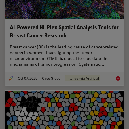
AI-Powered Hi-Plex Spatial Analysis Tools for
Breast Cancer Research
Breast cancer (BC) is the leading cause of cancer-related
deaths in women. Investigating the tumor
microenvironment (TME) is crucial to elucidate the
mechanisms of tumor progression. Systematic…
Oct 07, 2025
Case Study
Inteligencia Artificial
AI-Powe