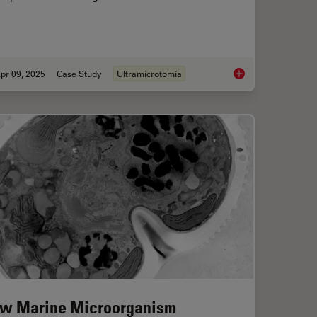
pr 09, 2025
Case Study
Ultramicrotomía
uides Sectioning of Resin-embedded EM Samples
How to Save Time a
w Marine Microorganism