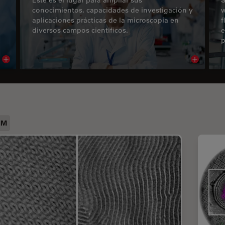
conocimientos, capacidades de investigación y
w
aplicaciones prácticas de la microscopía en
f
diversos campos científicos.
e
p
Read article
Read arti
EM