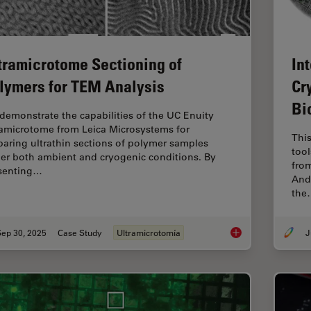
tramicrotome Sectioning of
In
lymers for TEM Analysis
Cr
Bi
demonstrate the capabilities of the UC Enuity
ramicrotome from Leica Microsystems for
Thi
paring ultrathin sections of polymer samples
too
er both ambient and cryogenic conditions. By
from
senting…
Andr
the
Sep 30, 2025
Case Study
Ultramicrotomía
J
Ultramicrotome Sect