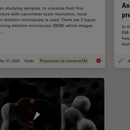
An
n studying samples, to visualize their fine
pr
ucture with nanometer scale resolution, most
en electron microscopy is used. There are 2 types:
nning electron microscopy (SEM) which images
In 
e…
EM-
free
biol
Mar 31, 2025
Guide
Preparación de muestras EM
A
Essential Guide to 