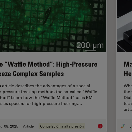
e “Waffle Method”: High-Pressure
Ma
eeze Complex Samples
He
s article describes the advantages of a special
Whe
h pressure freezing method, the so-called “Waffle
the
hod”. Learn how the “Waffle Method” uses EM
Diat
ds as spacers for high-pressure freezing,…
tec
art
ul 08, 2025
Article
Congelación a alta presión
J
The “Waffle Method