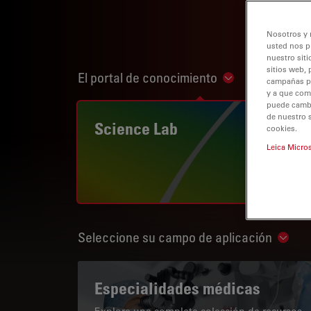
Nosotros y 
usted nos p
nuestro siti
sitios web, 
El portal de conocimiento
Show subnaviga
campañas pub
y a que com
puede cambia
de nuestro 
Science Lab
cookies.
Leica Micro
Seleccione su campo de aplicación
Show 
Especialidades médicas
Explore una completa colección de recursos