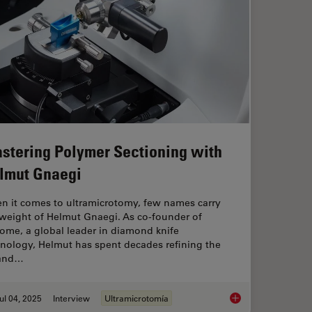
stering Polymer Sectioning with
lmut Gnaegi
n it comes to ultramicrotomy, few names carry
 weight of Helmut Gnaegi. As co-founder of
ome, a global leader in diamond knife
hnology, Helmut has spent decades refining the
 and…
ul 04, 2025
Interview
Ultramicrotomía
”: High-Pressure Freeze Complex Samples
Mastering Polymer S