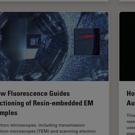
w Fluorescence Guides
Ho
ctioning of Resin-embedded EM
Au
mples
This
res
ctron microscopes, including transmission
used
ctron microscopes (TEM) and scanning electron
plan