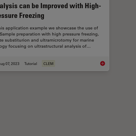
alysis can be Improved with High-
essure Freezing
this application example we showcase the use of
Sample preparation with high pressure freezing,
ze substiturion and ultramicrotomy for marine
ogy focusing on ultrastructural analysis of…
ug 07, 2023
Tutorial
CLEM
Ultramicrotomy
How Marine Microorg