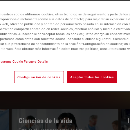
nuestros socios utilizamos cookies, otras tecnologías de seguimiento y parte de los
roporciona directamente (como sus datos de contacto) para mejorar su experiencia 
o web, ofrecerle publicidad y contenido personalizado basado en su interacción con e
permitirle compartir contenido en redes sociales, efectuar análisis y medir la efectivi
tion
licitarias. Al hacer clic en “Aceptar todas las cookies”, usted otorga su consentimie
partamos estos datos con nuestros socios (consulte el enlace siguiente). Siempre qu
r sus preferencias de consentimiento en la sección “Configuración de cookies”, en la
sitio web. Para obtener más información sobre nuestras políticas, consulte nuestro A
EL PORTAL DE CONOCIMIENTO
systems Cookie Partners Details
Nuestros últimos artículos
Configuración de cookies
Aceptar todas las cookies
Read arti
subnavigation
Ciencias de la vida
Este es el lugar para ampliar sus
S