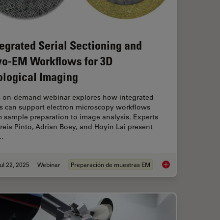
tegrated Serial Sectioning and
yo-EM Workflows for 3D
ological Imaging
s on-demand webinar explores how integrated
ls can support electron microscopy workflows
 sample preparation to image analysis. Experts
eia Pinto, Adrian Boey, and Hoyin Lai present
…
ul 22, 2025
Webinar
Preparación de muestras EM
ioning of Polymers for TEM Analysis
Integrated Serial Se