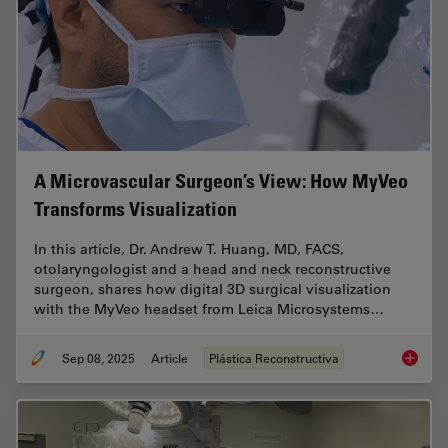
A Microvascular Surgeon’s View: How MyVeo
Transforms Visualization
In this article, Dr. Andrew T. Huang, MD, FACS,
otolaryngologist and a head and neck reconstructive
surgeon, shares how digital 3D surgical visualization
with the MyVeo headset from Leica Microsystems…
Sep 08, 2025
Article
Plástica Reconstructiva
A Micro