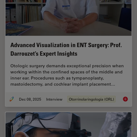
Advanced Visualization in ENT Surgery: Prof.
Darrouzet’s Expert Insights
Otologic surgery demands exceptional precision when
working within the confined spaces of the middle and
inner ear. Procedures such as tympanoplasty,
mastoidectomy, and cochlear implant placement…
Dec 08, 2025
Interview
Otorrinolaringología (ORL)
Advanced