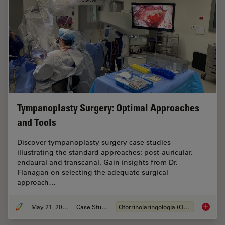
Tympanoplasty Surgery: Optimal Approaches
and Tools
Discover tympanoplasty surgery case studies
illustrating the standard approaches: post-auricular,
endaural and transcanal. Gain insights from Dr.
Flanagan on selecting the adequate surgical
approach…
May 21, 2024
Case Study
Otorrinolaringología (ORL)
Tympano