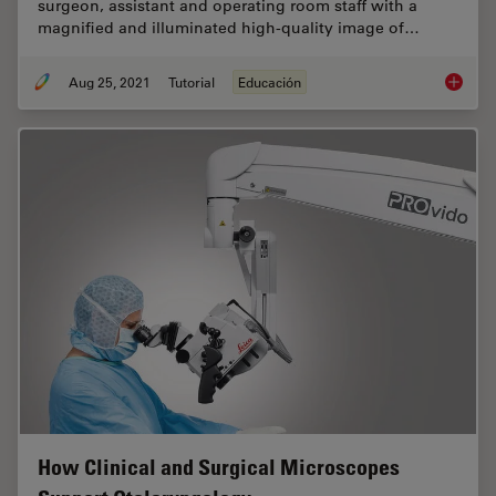
surgeon, assistant and operating room staff with a
magnified and illuminated high-quality image of…
Aug 25, 2021
Tutorial
Educación
How to 
How Clinical and Surgical Microscopes