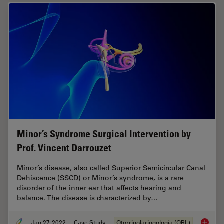
Minor’s Syndrome Surgical Intervention by
Prof. Vincent Darrouzet
Minor’s disease, also called Superior Semicircular Canal
Dehiscence (SSCD) or Minor’s syndrome, is a rare
disorder of the inner ear that affects hearing and
balance. The disease is characterized by…
Jan 27, 2022
Case Study
Otorrinolaringología (ORL)
Minor’s