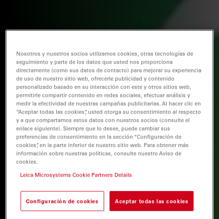
Nosotros y nuestros socios utilizamos cookies, otras tecnologías de
seguimiento y parte de los datos que usted nos proporciona
directamente (como sus datos de contacto) para mejorar su experiencia
de uso de nuestro sitio web, ofrecerle publicidad y contenido
personalizado basado en su interacción con este y otros sitios web,
permitirle compartir contenido en redes sociales, efectuar análisis y
medir la efectividad de nuestras campañas publicitarias. Al hacer clic en
“Aceptar todas las cookies”, usted otorga su consentimiento al respecto
y a que compartamos estos datos con nuestros socios (consulte el
enlace siguiente). Siempre que lo desee, puede cambiar sus
preferencias de consentimiento en la sección “Configuración de
cookies”, en la parte inferior de nuestro sitio web. Para obtener más
información sobre nuestras políticas, consulte nuestro Aviso de
cookies.
Leica Microsystems Cookie Partners Details
Configuración de cookies
Aceptar todas las cookies