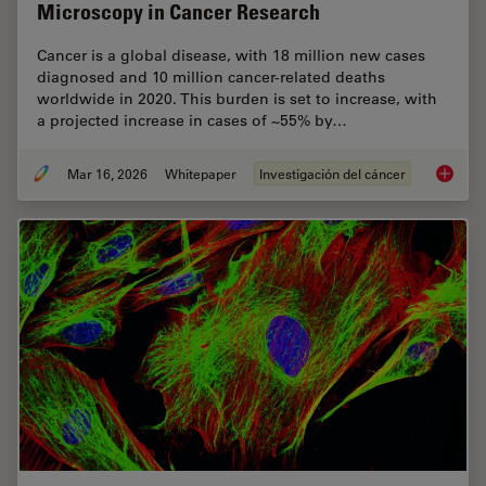
Microscopy in Cancer Research
Cancer is a global disease, with 18 million new cases
diagnosed and 10 million cancer-related deaths
worldwide in 2020. This burden is set to increase, with
a projected increase in cases of ~55% by…
Mar 16, 2026
Whitepaper
Investigación del cáncer
History