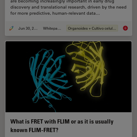
are becoming increasingly important in early drug
discovery and translational research, driven by the need
for more predictive, human-relevant data…
Jun 30, 2026
Whitepaper
Organoides + Cultivo celular 3D
What’s 
What is FRET with FLIM or as it is usually
known FLIM-FRET?