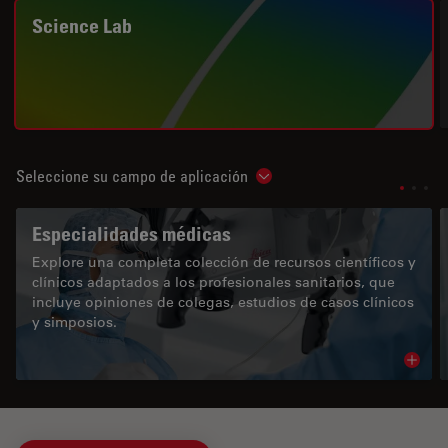
Science Lab
Seleccione su campo de aplicación
Show subnavigation
Especialidades médicas
Explore una completa colección de recursos científicos y
clínicos adaptados a los profesionales sanitarios, que
incluye opiniones de colegas, estudios de casos clínicos
y simposios.
Read 