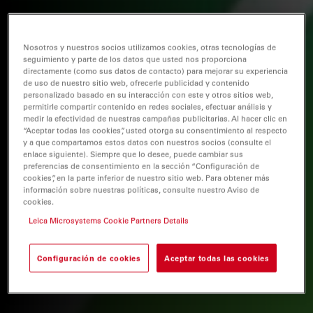
Nosotros y nuestros socios utilizamos cookies, otras tecnologías de
seguimiento y parte de los datos que usted nos proporciona
directamente (como sus datos de contacto) para mejorar su experiencia
de uso de nuestro sitio web, ofrecerle publicidad y contenido
personalizado basado en su interacción con este y otros sitios web,
permitirle compartir contenido en redes sociales, efectuar análisis y
medir la efectividad de nuestras campañas publicitarias. Al hacer clic en
“Aceptar todas las cookies”, usted otorga su consentimiento al respecto
y a que compartamos estos datos con nuestros socios (consulte el
enlace siguiente). Siempre que lo desee, puede cambiar sus
preferencias de consentimiento en la sección “Configuración de
cookies”, en la parte inferior de nuestro sitio web. Para obtener más
información sobre nuestras políticas, consulte nuestro Aviso de
cookies.
Leica Microsystems Cookie Partners Details
Configuración de cookies
Aceptar todas las cookies