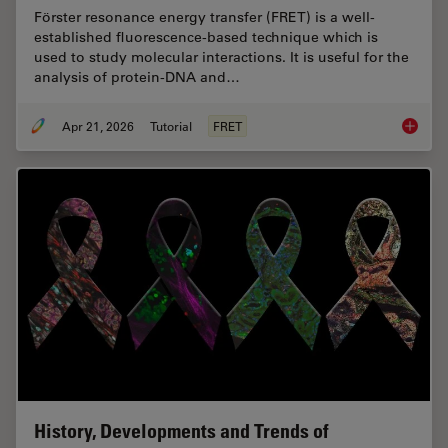
Förster resonance energy transfer (FRET) is a well-
established fluorescence-based technique which is
used to study molecular interactions. It is useful for the
analysis of protein-DNA and…
Apr 21, 2026
Tutorial
FRET
What is
History, Developments and Trends of