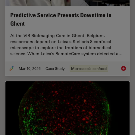
Predictive Service Prevents Downtime in
Ghent
At the VIB BioImaging Core in Ghent, Belgium,
researchers depend on Leica’s Stellaris 8 confocal
microscope to explore the frontiers of biomedical
science. When Leica’s RemoteCare system detected a…
Mar 10, 2026
Case Study
Microscopía confocal
Predict