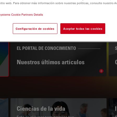
sitio web. Para obtener más información sobre nuestras políticas, consulte nuestro A
systems Cookie Partners Details
Configuración de cookies
Aceptar todas las cookies
tion
EL PORTAL DE CONOCIMIENTO
Nuestros últimos artículos
Read arti
subnavigation
Ciencias de la vida
Este es el lugar para ampliar sus
S