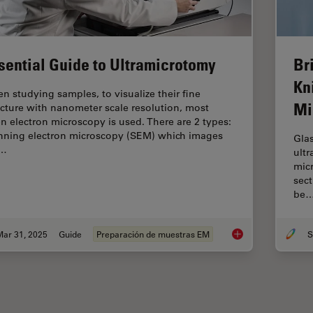
Br
sential Guide to Ultramicrotomy
Kn
n studying samples, to visualize their fine
Mi
ucture with nanometer scale resolution, most
en electron microscopy is used. There are 2 types:
nning electron microscopy (SEM) which images
Glas
e…
ultr
micr
sec
be
Mar 31, 2025
Guide
Preparación de muestras EM
S
Essential Guide to 