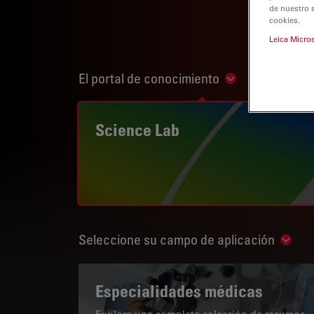
de nuestro 
cookies.
Leica Micro
El portal de conocimiento
Show subnaviga
Science Lab
Seleccione su campo de aplicación
Show 
Especialidades médicas
Explore una completa colección de recursos