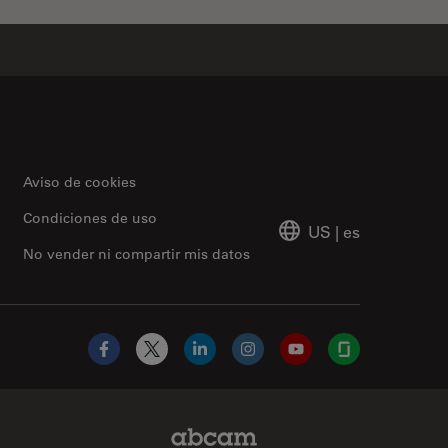
Aviso de cookies
Condiciones de uso
US
|
es
No vender ni compartir mis datos
Facebook
X
LinkedIn
Instagram
YouTube
Glassdoor
Abcam Limited Link