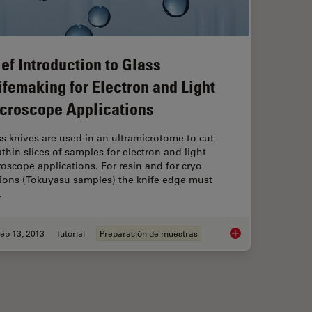
ief Introduction to Glass
ifemaking for Electron and Light
croscope Applications
s knives are used in an ultramicrotome to cut
athin slices of samples for electron and light
oscope applications. For resin and for cryo
tions (Tokuyasu samples) the knife edge must
…
ep 13, 2013
Tutorial
Preparación de muestras
Ultramicrotomy
Brief Introduction t