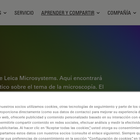
S
SERVICIO
APRENDER Y COMPARTIR
COMPAÑÍA
e Leica Microsystems. Aquí encontrará
ctico sobre el tema de la microscopía. El
ales experimentados y científicos por
rimentos. Explore tutoriales
nuestros socios utilizamos cookies, otras tecnologías de seguimiento y parte de los
cubra los fundamentos de la
roporciona directamente (como sus datos de contacto) para mejorar su experiencia 
o web, ofrecerle publicidad y contenido personalizado basado en su interacción con e
de gama alta. Forme parte de la
permitirle compartir contenido en redes sociales, efectuar análisis y medir la efectivi
licitarias. Al hacer clic en “Aceptar todas las cookies”, usted otorga su consentimie
 conocimientos.
partamos estos datos con nuestros socios (consulte el enlace siguiente). Siempre qu
r sus preferencias de consentimiento en la sección “Configuración de cookies”, en la