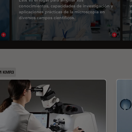
conocimientos, capacidades de investigación y
w
aplicaciones prácticas de la microscopía en
f
diversos campos científicos.
e
p
Read article
Read arti
M KMR3