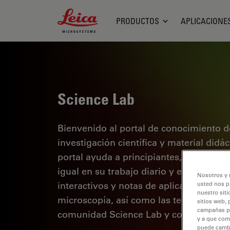
Leica Microsystems Logo
PRODUCTOS
APLICACIONE
Science Lab
Bienvenido al portal de conocimiento d
investigación científica y material didá
portal ayuda a principiantes, profesion
igual en su trabajo diario y en sus expe
Nosotros y 
interactivos y notas de aplicación, des
usted nos p
nuestro siti
microscopía, así como las tecnologías 
sitios web, 
campañas pub
comunidad Science Lab y comparta sus
y a que com
puede cambia